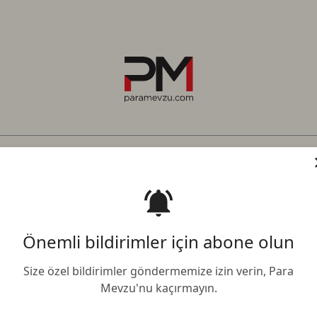
pto Para
Emtia
Emlak
Girişim
Teknoloji
Otomobil
BES
Ya
n Ne Kadar Altın Eder?
Önemli bildirimler için abone olun
 Token Nedir? 1 AWG 
Size özel bildirimler göndermemize izin verin, Para
Mevzu'nu kaçırmayın.