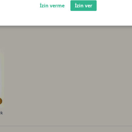
İzin verme
İzin ver
ra birimidir. Her AWG jetonu, 1 gram fiziksel altın
rtalı kasalarda depolanmıştır.
ek