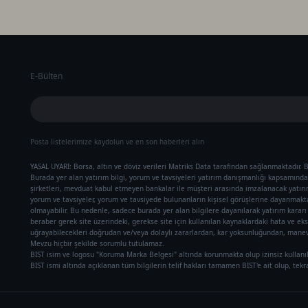
E-Bülten
Posta listelerimize kaydolun ve en son haberleri alın
YASAL UYARI: Borsa, altın ve döviz verileri Matriks Data tarafından sağlanmaktadır. B
Burada yer alan yatırım bilgi, yorum ve tavsiyeleri yatırım danışmanlığı kapsamında 
şirketleri, mevduat kabul etmeyen bankalar ile müşteri arasında imzalanacak yatır
yorum ve tavsiyeler, yorum ve tavsiyede bulunanların kişisel görüşlerine dayanmaktad
olmayabilir. Bu nedenle, sadece burada yer alan bilgilere dayanılarak yatırım karar
beraber gerek site üzerindeki, gerekse site için kullanılan kaynaklardaki hata ve eks
uğrayabilecekleri doğrudan ve/veya dolaylı zararlardan, kar yoksunluğundan, manevi
Mevzu hiçbir şekilde sorumlu tutulamaz.
BIST isim ve logosu "Koruma Marka Belgesi" altında korunmakta olup izinsiz kullanı
BIST ismi altında açıklanan tüm bilgilerin telif hakları tamamen BIST'e ait olup, tek