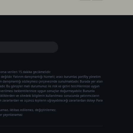
orsa verileri 15 dakika gecikmelidir.
değildir. Yatırım danışmanlığı hizmeti; aracı kurumlar, portföy yönetim
ım danışmanlığı sözleşmesi çerçevesinde sunulmaktadır. Burada yer alan
ır. Bu görüşler mali durumunuz ile risk ve getiri tercihlerinize uygun
ı verilmesi beklentilerinize uygun sonuçlar doğurmayabilir. Bununla
ikliklerden ve sitedeki bilgilerin kullanılması sonucunda yatırımcıların
 zararlardan ve üçüncü kişilerin uğrayabileceği zararlardan dolayı Para
lamaz, iktibas edilemez, değiştirilemez.
rar yayınlanamaz