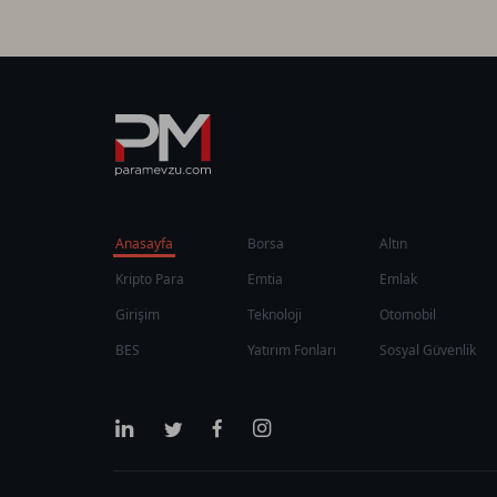
Anasayfa
Borsa
Altın
Kripto Para
Emtia
Emlak
Girişim
Teknoloji
Otomobil
BES
Yatırım Fonları
Sosyal Güvenlik