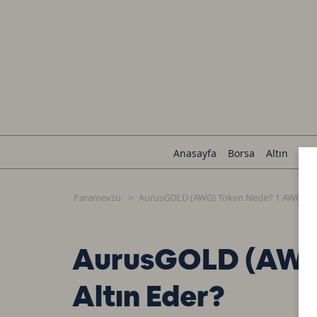
Anasayfa
Borsa
Altın
Kri
Paramevzu
AurusGOLD (AWG) Token Nedir? 1 AWG Toke
AurusGOLD (AWG)
Altın Eder?