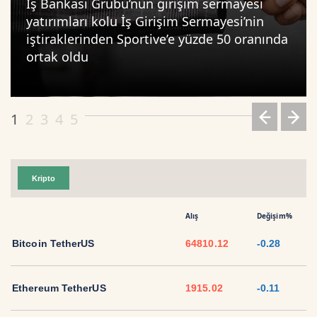
İş Bankası Grubu’nun girişim sermayesi
yatırımları kolu İş Girişim Sermayesi’nin
iştiraklerinden Sportive’e yüzde 50 oranında
ortak oldu
1
2
3
4
5
Kripto
Alış
Değişim%
Bitcoin TetherUS
64810.12
-0.28
Ethereum TetherUS
1915.02
-0.11