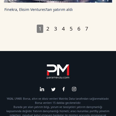
Finekra, Eksim Ventures’tan yatırım aldı
1
2
3
4
5
6
7
YASAL UYARI: Borsa, altın ve döviz verileri Matriks Data tarafından sağlanmaktadır.
Borsa verileri 15 dakika gecikmelidir.
Burada yer alan yatırım bilgi, yorum ve tavsiyeleri yatırım danışmanlığı
kapsamında değildir. Yatırım danışmanlığı hizmeti; aracı kurumlar, portföy yönetim
şirketleri, mevduat kabul etmeyen bankalar ile müşteri arasında imzalanacak