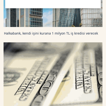
TRON TetherUS
0.3302
0.79
Cardano TetherUS
0.199
-0.85
Halkabank, kendi işini kurana 1 milyon TL iş kredisi verecek
Dogecoin TetherUS
0.07
-0.34