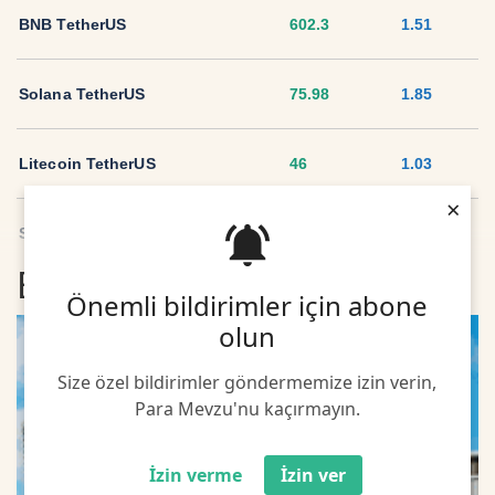
BNB TetherUS
602.3
1.51
Solana TetherUS
75.98
1.85
Litecoin TetherUS
46
1.03
×
Sui TetherUS
2.04
-1.48
En son Girişim Haberleri
Önemli bildirimler için abone
Ripple TetherUS
1.0364
0.33
olun
USD Coin TetherUS
1.0007
0.03
Size özel bildirimler göndermemize izin verin,
Para Mevzu'nu kaçırmayın.
USDT
1.0003
0
İzin verme
İzin ver