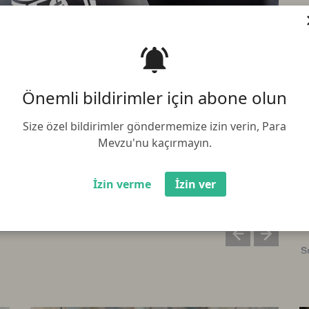
B
ıp sigortaları katlanarak
B
E
l
Önemli bildirimler için abone olun
B
Size özel bildirimler göndermemize izin verin, Para
2023 yılında, brüt prim üretimini bir önceki
Bi
Mevzu'nu kaçırmayın.
nı açıklarken, prim toplamının yüzde 89'u
fo
S
yü
İzin verme
İzin ver
L
S
R