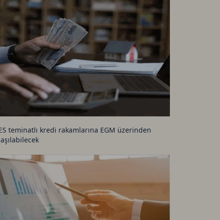
SD Coin TetherUS
1.0005
-0.01
SDT
1.0003
0
RON TetherUS
0.3288
0.31
ardano TetherUS
0.2
0.65
ES teminatlı kredi rakamlarına EGM üzerinden
laşılabilecek
ogecoin TetherUS
0.0705
0.83