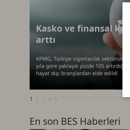
Kasko ve finansal kay
arttı
KPMG, Türkiye sigortacılık sektörünün 
yıla göre yaklaşık yüzde 105 artırdığı
hayat dışı branşlardan elde edildi
1
2
3
4
5
En son BES Haberleri