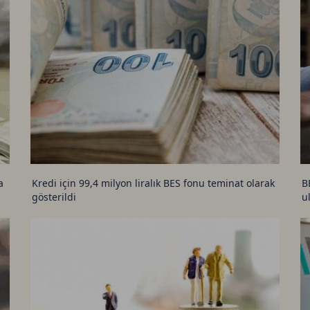
U
U
T
C
a
Kredi için 99,4 milyon liralık BES fonu teminat olarak
B
gösterildi
u
D