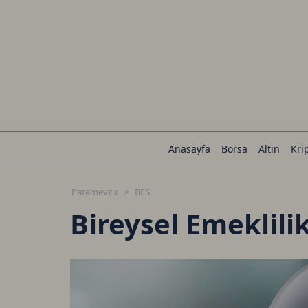
Anasayfa
Borsa
Altın
Kri
Paramevzu
BES
Bireysel Emeklili