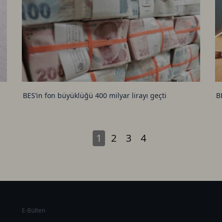
BES’in fon büyüklüğü 400 milyar lirayı geçti
B
1
2
3
4
E-Bülten