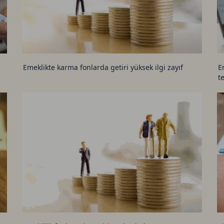
Emeklikte karma fonlarda getiri yüksek ilgi zayıf
E
t