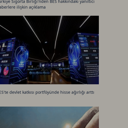
ürkiye Sigorta Birliği'nden BES hakkındaki yanıltıcı
aberlere ilişkin açıklama
ES'te devlet katkısı portföyünde hisse ağırlığı arttı