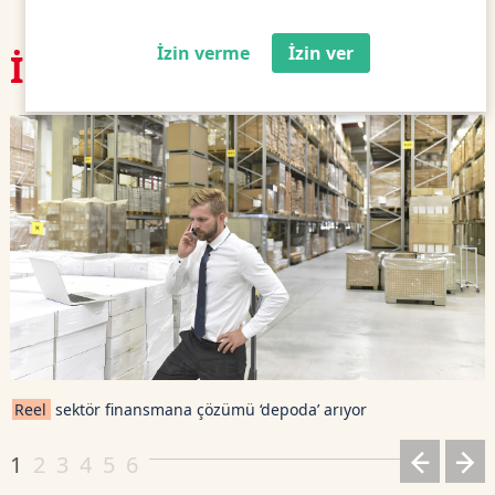
İzin verme
İzin ver
İlgili
Haberler
Reel
sektör finansmana çözümü ‘depoda’ arıyor
1
2
3
4
5
6