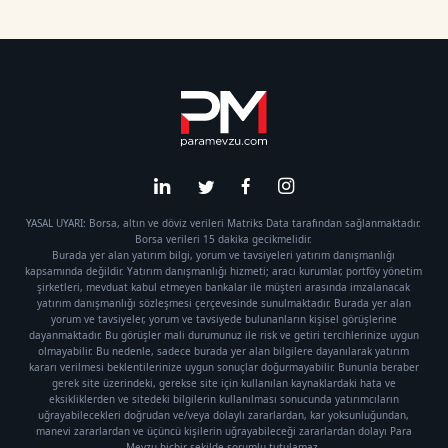
YASAL UYARI: Borsa, altın ve döviz verileri Matriks Data tarafından sağlanmaktadır.
Borsa verileri 15 dakika gecikmelidir.
Burada yer alan yatırım bilgi, yorum ve tavsiyeleri yatırım danışmanlığı
kapsamında değildir. Yatırım danışmanlığı hizmeti; aracı kurumlar, portföy yönetim
şirketleri, mevduat kabul etmeyen bankalar ile müşteri arasında imzalanacak
yatırım danışmanlığı sözleşmesi çerçevesinde sunulmaktadır. Burada yer alan
yorum ve tavsiyeler, yorum ve tavsiyede bulunanların kişisel görüşlerine
dayanmaktadır. Bu görüşler mali durumunuz ile risk ve getiri tercihlerinize uygun
olmayabilir. Bu nedenle, sadece burada yer alan bilgilere dayanılarak yatırım
kararı verilmesi beklentilerinize uygun sonuçlar doğurmayabilir. Bununla beraber
gerek site üzerindeki, gerekse site için kullanılan kaynaklardaki hata ve
eksikliklerden ve sitedeki bilgilerin kullanılması sonucunda yatırımcıların
uğrayabilecekleri doğrudan ve/veya dolaylı zararlardan, kar yoksunluğundan,
manevi zararlardan ve üçüncü kişilerin uğrayabileceği zararlardan dolayı Para
Mevzu hiçbir şekilde sorumlu tutulamaz.