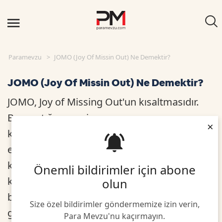
Paramevzu
JOMO (Joy Of Missin Out) Ne Demektir?
JOMO (Joy Of Missin Out) Ne Demektir?
JOMO, Joy of Missing Out'un kısaltmasıdır.
Bu, yaptığınız şeyi yapmanın ve
×
kaçırabileceğiniz değerli hiçbir şey için
endişelenmemenin zevkidir. Yani özetle bir
kripto para elinizde olmadığında eğer o
Önemli bildirimler için abone
kripto para yükselmiyorsa veya düşüyorsa
olun
bu durumda aldığınız keyif JOMO’ya karşılık
Size özel bildirimler göndermemize izin verin,
gelir. FOMO’nun tam tersidir.
Para Mevzu'nu kaçırmayın.