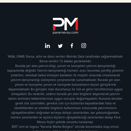
YASAL UYARI: Borsa, altın ve döviz verileri Matriks Data tarafından sağlanmaktadır.
Borsa verileri 15 dakika gecikmelidir.
Burada yer alan yatırım bilgi, yorum ve tavsiyeleri yatırım danışmanlığı
kapsamında değildir. Yatırım danışmanlığı hizmeti; aracı kurumlar, portföy yönetim
şirketleri, mevduat kabul etmeyen bankalar ile müşteri arasında imzalanacak
yatırım danışmanlığı sözleşmesi çerçevesinde sunulmaktadır. Burada yer alan
yorum ve tavsiyeler, yorum ve tavsiyede bulunanların kişisel görüşlerine
dayanmaktadır. Bu görüşler mali durumunuz ile risk ve getiri tercihlerinize uygun
olmayabilir. Bu nedenle, sadece burada yer alan bilgilere dayanılarak yatırım
kararı verilmesi beklentilerinize uygun sonuçlar doğurmayabilir. Bununla beraber
gerek site üzerindeki, gerekse site için kullanılan kaynaklardaki hata ve
eksikliklerden ve sitedeki bilgilerin kullanılması sonucunda yatırımcıların
uğrayabilecekleri doğrudan ve/veya dolaylı zararlardan, kar yoksunluğundan,
manevi zararlardan ve üçüncü kişilerin uğrayabileceği zararlardan dolayı Para
Mevzu hiçbir şekilde sorumlu tutulamaz.
BIST isim ve logosu "Koruma Marka Belgesi" altında korunmakta olup izinsiz