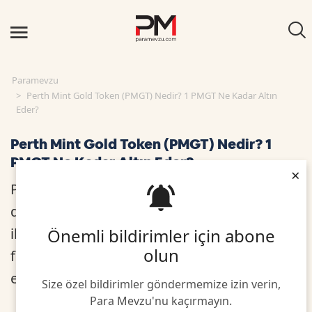
Paramevzu
Perth Mint Gold Token (PMGT) Nedir? 1 PMGT Ne Kadar Altın
Eder?
Perth Mint Gold Token (PMGT) Nedir? 1
PMGT Ne Kadar Altın Eder?
×
PMGT, devlet garantili altın tarafından
desteklenen halka açık bir blok zincirindeki
Önemli bildirimler için abone
ilk dijital altın jetonudur. Jeton, 1 ons saf
olun
fiziksel altın GoldPass sertifikalarını temsil
eder.
Size özel bildirimler göndermemize izin verin,
Para Mevzu'nu kaçırmayın.