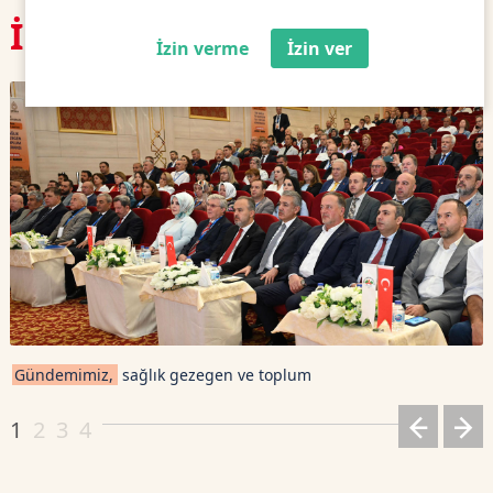
İlgili
Haberler
İzin verme
İzin ver
Gündemimiz,
sağlık gezegen ve toplum
1
2
3
4