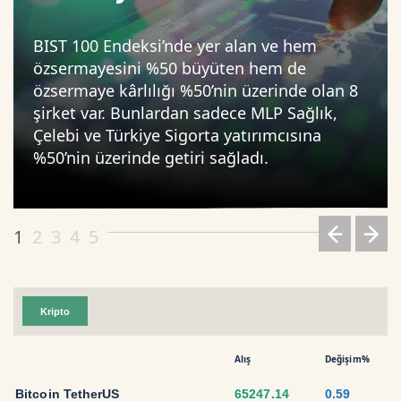
BIST 100 Endeksi’nde yer alan ve hem
özsermayesini %50 büyüten hem de
özsermaye kârlılığı %50’nin üzerinde olan 8
şirket var. Bunlardan sadece MLP Sağlık,
Çelebi ve Türkiye Sigorta yatırımcısına
%50’nin üzerinde getiri sağladı.
1
2
3
4
5
Kripto
Alış
Değişim%
Bitcoin TetherUS
65247.14
0.59