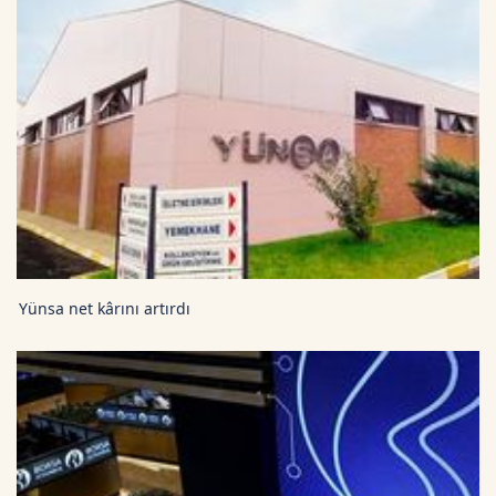
Yünsa net kârını artırdı