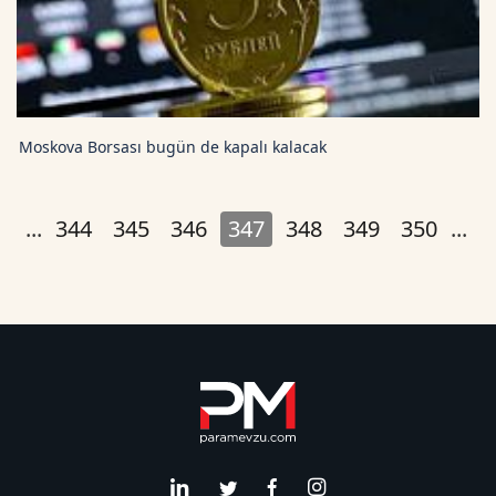
Moskova Borsası bugün de kapalı kalacak
2
...
344
345
346
347
348
349
350
...
3