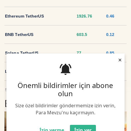
Ethereum TetherUS
1926.76
0.46
BNB TetherUS
603.5
0.12
Solana TetherUS
77
0.85
×
Litecoin TetherUS
45.6
-1.13
Önemli bildirimler için abone
Sui TetherUS
2.04
-1.48
olun
En son Borsa Haberleri
Size özel bildirimler göndermemize izin verin,
Ripple TetherUS
1.037
-0.36
Para Mevzu'nu kaçırmayın.
USD Coin TetherUS
1.0007
0
İzin verme
İzin ver