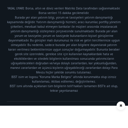
YASAL UYARI: Borsa, altın ve döviz verileri Matriks Data tarafından sağlanmaktadır.
Borsa verileri 15 dakika gecikmelidir.
Burada yer alan yatırım bilgi, yorum ve tavsiyeleri yatırım danışmanlığı
kapsamında değildir. Yatırım danışmanlığı hizmeti; aracı kurumlar, portföy yönetim
şirketleri, mevduat kabul etmeyen bankalar ile müşteri arasında imzalanacak
yatırım danışmanlığı sözleşmesi çerçevesinde sunulmaktadır. Burada yer alan
yorum ve tavsiyeler, yorum ve tavsiyede bulunanların kişisel görüşlerine
dayanmaktadır. Bu görüşler mali durumunuz ile risk ve getiri tercihlerinize uygun
olmayabilir. Bu nedenle, sadece burada yer alan bilgilere dayanılarak yatırım
kararı verilmesi beklentilerinize uygun sonuçlar doğurmayabilir. Bununla beraber
gerek site üzerindeki, gerekse site için kullanılan kaynaklardaki hata ve
eksikliklerden ve sitedeki bilgilerin kullanılması sonucunda yatırımcıların
uğrayabilecekleri doğrudan ve/veya dolaylı zararlardan, kar yoksunluğundan,
manevi zararlardan ve üçüncü kişilerin uğrayabileceği zararlardan dolayı Para
Mevzu hiçbir şekilde sorumlu tutulamaz.
BIST isim ve logosu "Koruma Marka Belgesi" altında korunmakta olup izinsiz
kullanılamaz, iktibas edilemez, değiştirilemez.
BIST ismi altında açıklanan tüm bilgilerin telif hakları tamamen BIST'e ait olup,
tekrar yayınlanamaz
✖
Künye
|
Gizlilik Politikası
Telif hakkı © 2021 Para Mevzu