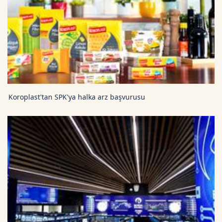
Koroplast'tan SPK'ya halka arz başvurusu