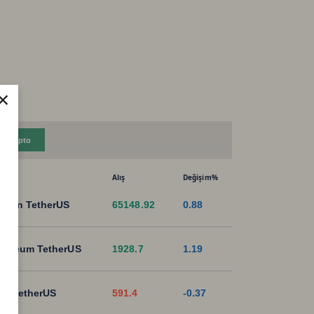
×
Kripto
Alış
Değişim%
tcoin TetherUS
65148.92
0.88
hereum TetherUS
1928.7
1.19
B TetherUS
591.4
-0.37