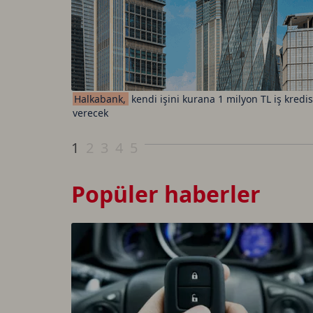
Halkabank,
kendi işini kurana 1 milyon TL iş kredis
verecek
1
2
3
4
5
Popüler haberler