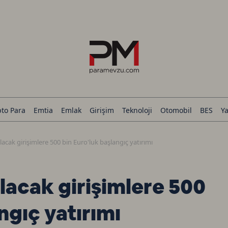
pto Para
Emtia
Emlak
Girişim
Teknoloji
Otomobil
BES
Ya
acak girişimlere 500 bin Euro'luk başlangıç yatırımı
lacak girişimlere 500
ngıç yatırımı