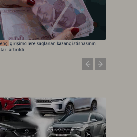
enç
girişimcilere sağlanan kazanç istisnasının
Letven
Ca
tarı artırıldı
120 milyon