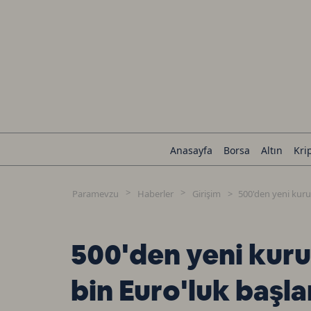
Anasayfa
Borsa
Altın
Kri
Paramevzu
Haberler
Girişim
500'den yeni kurul
500'den yeni kuru
bin Euro'luk başla