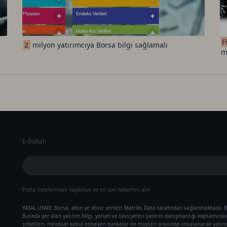
F
2
milyon yatırımcıya Borsa bilgi sağlamalı
m
E-Bülten
Posta listelerimize kaydolun ve en son haberleri alın
YASAL UYARI: Borsa, altın ve döviz verileri Matriks Data tarafından sağlanmaktadır. B
Burada yer alan yatırım bilgi, yorum ve tavsiyeleri yatırım danışmanlığı kapsamında 
şirketleri, mevduat kabul etmeyen bankalar ile müşteri arasında imzalanacak yatır