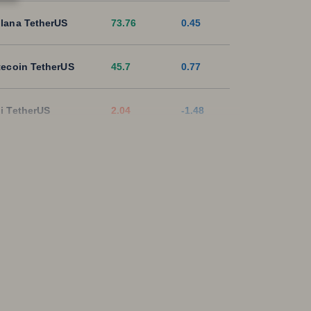
lana TetherUS
73.76
0.45
tecoin TetherUS
45.7
0.77
i TetherUS
2.04
-1.48
pple TetherUS
1.0354
-1.34
D Coin TetherUS
1.0006
-0.03
SDT
1.0003
0
ON TetherUS
0.328
0.21