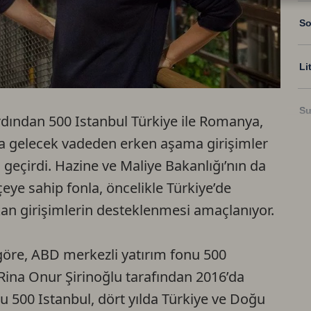
So
Li
Su
ardından 500 Istanbul Türkiye ile Romanya,
da gelecek vadeden erken aşama girişimler
Ri
a geçirdi. Hazine ve Maliye Bakanlığı’nın da
eye sahip fonla, öncelikle Türkiye’de
US
ıkan girişimlerin desteklenmesi amaçlanıyor.
U
göre, ABD merkezli yatırım fonu 500
e Rina Onur Şirinoğlu tarafından 2016’da
TR
u 500 Istanbul, dört yılda Türkiye ve Doğu