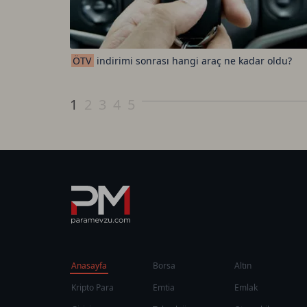
ÖTV
indirimi sonrası hangi araç ne kadar oldu?
1
2
3
4
5
Anasayfa
Borsa
Altın
Kripto Para
Emtia
Emlak