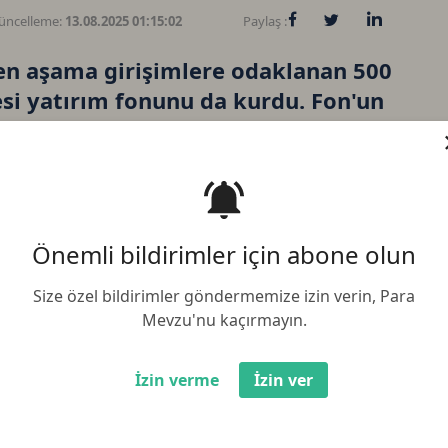
üncelleme:
13.08.2025 01:15:02
Paylaş :
en aşama girişimlere odaklanan 500
esi yatırım fonunu da kurdu. Fon'un
eni girişimler arıyor
Önemli bildirimler için abone olun
Bi
Size özel bildirimler göndermemize izin verin, Para
Mevzu'nu kaçırmayın.
Et
İzin verme
İzin ver
BN