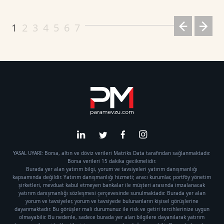
1
2
3
4
5
6
7
YASAL UYARI: Borsa, altın ve döviz verileri Matriks Data tarafından sağlanmaktadır.
Borsa verileri 15 dakika gecikmelidir.
Burada yer alan yatırım bilgi, yorum ve tavsiyeleri yatırım danışmanlığı
kapsamında değildir. Yatırım danışmanlığı hizmeti; aracı kurumlar, portföy yönetim
şirketleri, mevduat kabul etmeyen bankalar ile müşteri arasında imzalanacak
yatırım danışmanlığı sözleşmesi çerçevesinde sunulmaktadır. Burada yer alan
yorum ve tavsiyeler, yorum ve tavsiyede bulunanların kişisel görüşlerine
dayanmaktadır. Bu görüşler mali durumunuz ile risk ve getiri tercihlerinize uygun
olmayabilir. Bu nedenle, sadece burada yer alan bilgilere dayanılarak yatırım