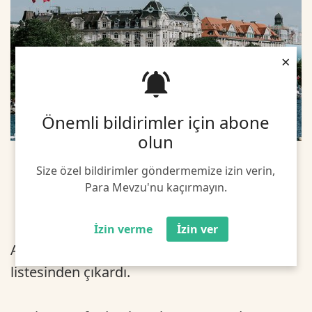
×
Önemli bildirimler için abone
olun
Size özel bildirimler göndermemize izin verin,
Para Mevzu'nu kaçırmayın.
İzin verme
İzin ver
ABD Hazinesi, İsviçre'yi kur manipülatörü
listesinden çıkardı.