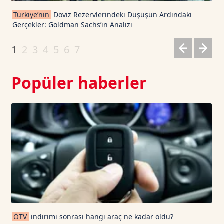
Cardano TetherUS
0.204
6.63
Türkiye’nin
Döviz Rezervlerindeki Düşüşün Ardındaki
Gerçekler: Goldman Sachs’ın Analizi
Dogecoin TetherUS
0.0689
-1.74
1
2
3
4
5
6
7
Popüler haberler
ÖTV
indirimi sonrası hangi araç ne kadar oldu?