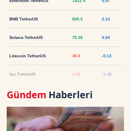
Ethereum TetherUS
1922.4
0.57
BNB TetherUS
605.5
2.13
Solana TetherUS
76.36
3.64
Litecoin TetherUS
45.8
-0.13
Sui TetherUS
2.04
-1.48
Gündem
Haberleri
Ripple TetherUS
1.0473
2.61
USD Coin TetherUS
1.0006
-0.01
USDT
1.0003
0