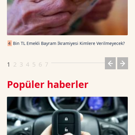
TRON TetherUS
0.3289
0.46
Cardano TetherUS
0.2
0.35
4
Bin TL Emekli Bayram İkramiyesi Kimlere Verilmeyecek?
Dogecoin TetherUS
0.0712
2.02
1
2
3
4
5
6
7
Popüler haberler