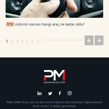
ÖTV
indirimi sonrası hangi araç ne kadar oldu?
1
2
3
4
5
6
7
YASAL UYARI: Borsa, altın ve döviz verileri Matriks Data tarafından sağlanmaktadır.
Borsa verileri 15 dakika gecikmelidir.