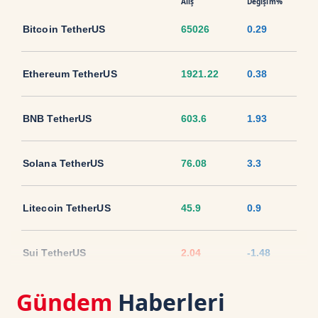
Alış
Değişim%
Bitcoin TetherUS
65026
0.29
Ethereum TetherUS
1921.22
0.38
BNB TetherUS
603.6
1.93
Solana TetherUS
76.08
3.3
Litecoin TetherUS
45.9
0.9
Sui TetherUS
2.04
-1.48
Gündem
Haberleri
Ripple TetherUS
1.0416
1.96