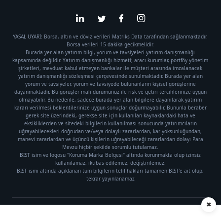
YASAL UYARI: Borsa, altın ve döviz verileri Matriks Data tarafından sağlanmaktadır.
Borsa verileri 15 dakika gecikmelidir.
Burada yer alan yatırım bilgi, yorum ve tavsiyeleri yatırım danışmanlığı
kapsamında değildir. Yatırım danışmanlığı hizmeti; aracı kurumlar, portföy yönetim
şirketleri, mevduat kabul etmeyen bankalar ile müşteri arasında imzalanacak
yatırım danışmanlığı sözleşmesi çerçevesinde sunulmaktadır. Burada yer alan
yorum ve tavsiyeler, yorum ve tavsiyede bulunanların kişisel görüşlerine
dayanmaktadır. Bu görüşler mali durumunuz ile risk ve getiri tercihlerinize uygun
olmayabilir. Bu nedenle, sadece burada yer alan bilgilere dayanılarak yatırım
kararı verilmesi beklentilerinize uygun sonuçlar doğurmayabilir. Bununla beraber
gerek site üzerindeki, gerekse site için kullanılan kaynaklardaki hata ve
eksikliklerden ve sitedeki bilgilerin kullanılması sonucunda yatırımcıların
uğrayabilecekleri doğrudan ve/veya dolaylı zararlardan, kar yoksunluğundan,
manevi zararlardan ve üçüncü kişilerin uğrayabileceği zararlardan dolayı Para
Mevzu hiçbir şekilde sorumlu tutulamaz.
BIST isim ve logosu "Koruma Marka Belgesi" altında korunmakta olup izinsiz
kullanılamaz, iktibas edilemez, değiştirilemez.
BIST ismi altında açıklanan tüm bilgilerin telif hakları tamamen BIST'e ait olup,
tekrar yayınlanamaz
✖
Künye
|
Gizlilik Politikası