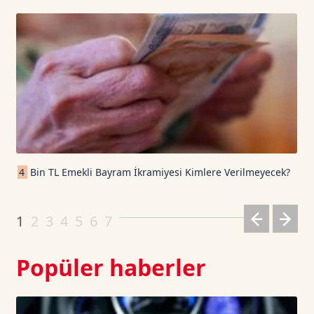
USD Coin TetherUS
1.0006
0.01
USDT
1.0003
0
TRON TetherUS
0.3289
0.52
Cardano TetherUS
0.2
-0.5
4
Bin TL Emekli Bayram İkramiyesi Kimlere Verilmeyecek?
Dogecoin TetherUS
0.0709
1.52
1
2
3
4
5
6
7
Popüler haberler