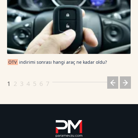
ÖTV
indirimi sonrası hangi araç ne kadar oldu?
1
2
3
4
5
6
7