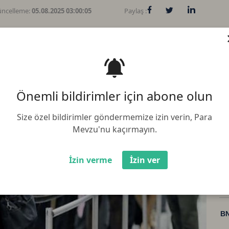
ncelleme:
05.08.2025 03:00:05
Paylaş :
 yüzde 5,4'e düştü
Önemli bildirimler için abone olun
Size özel bildirimler göndermemize izin verin, Para
Mevzu'nu kaçırmayın.
Bi
İzin verme
İzin ver
Et
BN