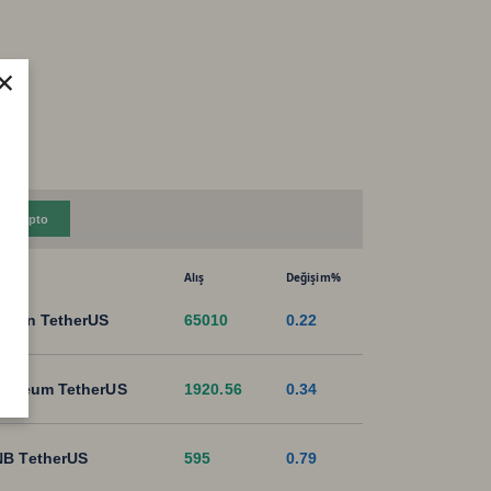
×
Kripto
Alış
Değişim%
tcoin TetherUS
65010
0.22
hereum TetherUS
1920.56
0.34
B TetherUS
595
0.79