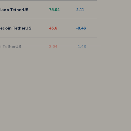
lana TetherUS
75.04
2.11
tecoin TetherUS
45.6
-0.46
i TetherUS
2.04
-1.48
pple TetherUS
1.0377
0.18
D Coin TetherUS
1.0005
-0.01
SDT
1.0003
0
ON TetherUS
0.329
0.58