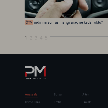
ÖTV
indirimi sonrası hangi araç ne kadar oldu?
1
2
3
4
5
Anasayfa
Borsa
Altın
Kripto Para
Emtia
Emlak