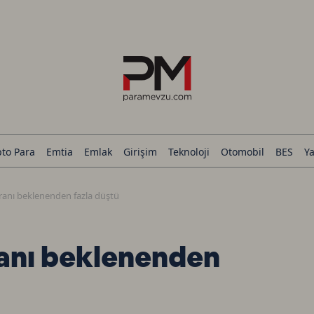
pto Para
Emtia
Emlak
Girişim
Teknoloji
Otomobil
BES
Ya
oranı beklenenden fazla düştü
ranı beklenenden