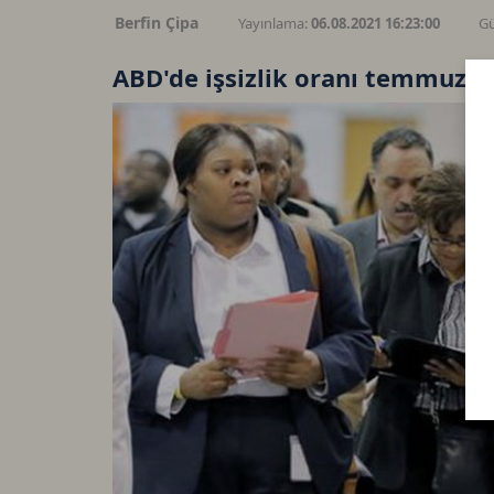
Berfin Çipa
Yayınlama:
06.08.2021 16:23:00
Gü
ABD'de işsizlik oranı temmuzda