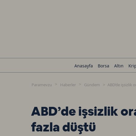
Anasayfa
Borsa
Altın
Kri
Paramevzu
Haberler
Gündem
ABD’de işsizlik 
ABD’de işsizlik o
fazla düştü