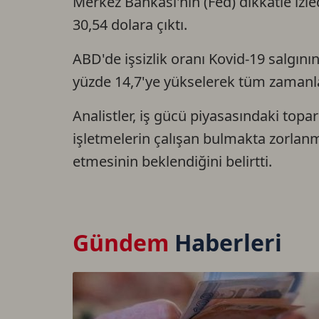
Merkez Bankası'nın (Fed) dikkatle izl
30,54 dolara çıktı.
ABD'de işsizlik oranı Kovid-19 salgını
yüzde 14,7'ye yükselerek tüm zamanla
Analistler, iş gücü piyasasındaki topa
işletmelerin çalışan bulmakta zorla
etmesinin beklendiğini belirtti.
Gündem
Haberleri