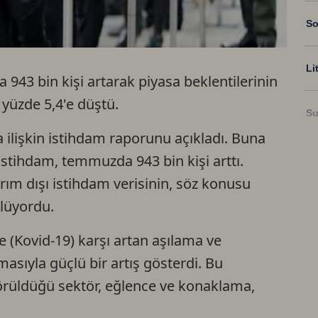
So
Li
943 bin kişi artarak piyasa beklentilerinin
 yüzde 5,4'e düştü.
Su
ilişkin istihdam raporunu açıkladı. Buna
istihdam, temmuzda 943 bin kişi arttı.
Ri
arım dışı istihdam verisinin, söz konusu
lüyordu.
US
e (Kovid-19) karşı artan aşılama ve
U
ıyla güçlü bir artış gösterdi. Bu
örüldüğü sektör, eğlence ve konaklama,
TR