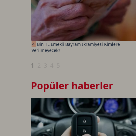
4
Bin TL Emekli Bayram İkramiyesi Kimlere
Verilmeyecek?
1
2
3
4
5
Popüler haberler