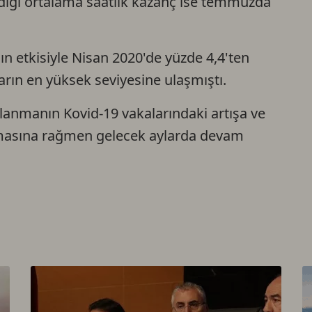
ediği ortalama saatlik kazanç ise temmuzda
nın etkisiyle Nisan 2020'de yüzde 4,4'ten
rın en yüksek seviyesine ulaşmıştı.
rlanmanın Kovid-19 vakalarındaki artışa ve
nmasına rağmen gelecek aylarda devam