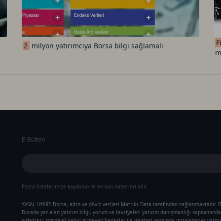
F
2
milyon yatırımcıya Borsa bilgi sağlamalı
m
E-Bülten
Posta listelerimize kaydolun ve en son haberleri alın
YASAL UYARI: Borsa, altın ve döviz verileri Matriks Data tarafından sağlanmaktadır. B
Burada yer alan yatırım bilgi, yorum ve tavsiyeleri yatırım danışmanlığı kapsamında 
şirketleri, mevduat kabul etmeyen bankalar ile müşteri arasında imzalanacak yatır