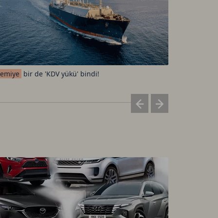
emiye
bir de 'KDV yükü' bindi!
Elon
Musk'