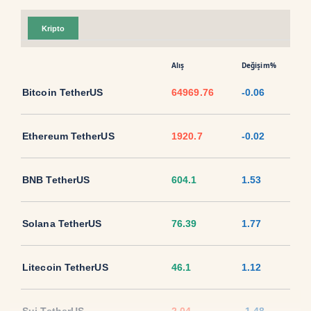
Kripto
Alış
Değişim%
Bitcoin TetherUS
64969.76
-0.06
Ethereum TetherUS
1920.7
-0.02
BNB TetherUS
604.1
1.53
Solana TetherUS
76.39
1.77
Litecoin TetherUS
46.1
1.12
Sui TetherUS
2.04
-1.48