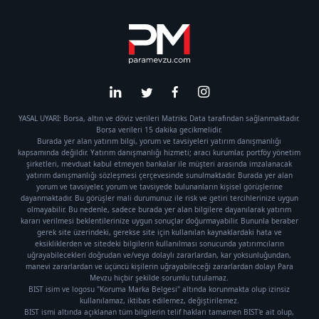
YASAL UYARI: Borsa, altın ve döviz verileri Matriks Data tarafından sağlanmaktadır.
Borsa verileri 15 dakika gecikmelidir.
Burada yer alan yatırım bilgi, yorum ve tavsiyeleri yatırım danışmanlığı
kapsamında değildir. Yatırım danışmanlığı hizmeti; aracı kurumlar, portföy yönetim
şirketleri, mevduat kabul etmeyen bankalar ile müşteri arasında imzalanacak
yatırım danışmanlığı sözleşmesi çerçevesinde sunulmaktadır. Burada yer alan
yorum ve tavsiyeler, yorum ve tavsiyede bulunanların kişisel görüşlerine
dayanmaktadır. Bu görüşler mali durumunuz ile risk ve getiri tercihlerinize uygun
olmayabilir. Bu nedenle, sadece burada yer alan bilgilere dayanılarak yatırım
kararı verilmesi beklentilerinize uygun sonuçlar doğurmayabilir. Bununla beraber
gerek site üzerindeki, gerekse site için kullanılan kaynaklardaki hata ve
eksikliklerden ve sitedeki bilgilerin kullanılması sonucunda yatırımcıların
uğrayabilecekleri doğrudan ve/veya dolaylı zararlardan, kar yoksunluğundan,
manevi zararlardan ve üçüncü kişilerin uğrayabileceği zararlardan dolayı Para
Mevzu hiçbir şekilde sorumlu tutulamaz.
BIST isim ve logosu "Koruma Marka Belgesi" altında korunmakta olup izinsiz
kullanılamaz, iktibas edilemez, değiştirilemez.
BIST ismi altında açıklanan tüm bilgilerin telif hakları tamamen BIST'e ait olup,