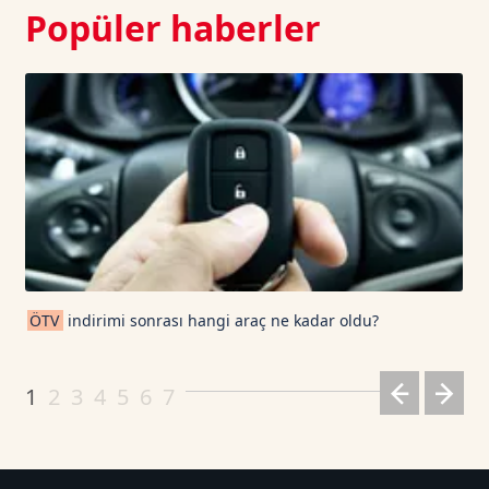
Popüler haberler
ÖTV
indirimi sonrası hangi araç ne kadar oldu?
1
2
3
4
5
6
7