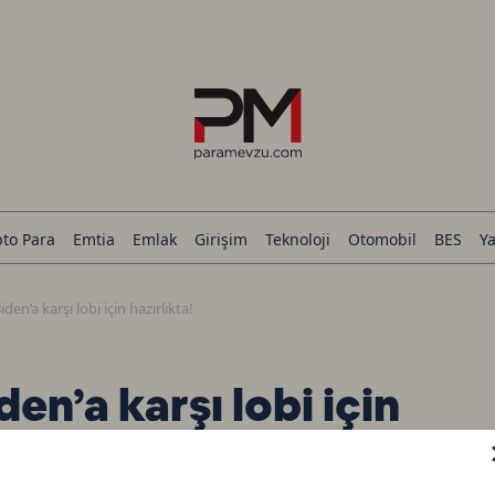
pto Para
Emtia
Emlak
Girişim
Teknoloji
Otomobil
BES
Ya
iden’a karşı lobi için hazırlıkta!
den’a karşı lobi için