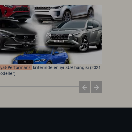
iyat-Performans
kriterinde en iyi SUV hangisi (2021
Fenerbah
odeller)
ücretleri 