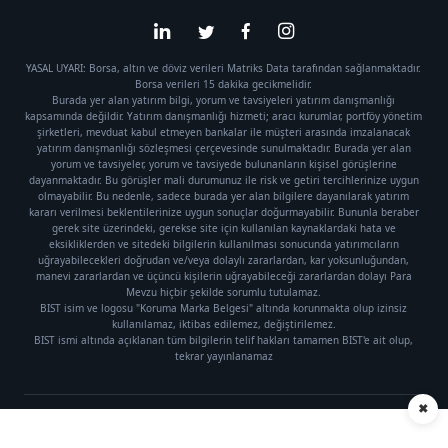
YASAL UYARI: Borsa, altın ve döviz verileri Matriks Data tarafından sağlanmaktadır.
Borsa verileri 15 dakika gecikmelidir.
Burada yer alan yatırım bilgi, yorum ve tavsiyeleri yatırım danışmanlığı
kapsamında değildir. Yatırım danışmanlığı hizmeti; aracı kurumlar, portföy yönetim
şirketleri, mevduat kabul etmeyen bankalar ile müşteri arasında imzalanacak
yatırım danışmanlığı sözleşmesi çerçevesinde sunulmaktadır. Burada yer alan
yorum ve tavsiyeler, yorum ve tavsiyede bulunanların kişisel görüşlerine
dayanmaktadır. Bu görüşler mali durumunuz ile risk ve getiri tercihlerinize uygun
olmayabilir. Bu nedenle, sadece burada yer alan bilgilere dayanılarak yatırım
kararı verilmesi beklentilerinize uygun sonuçlar doğurmayabilir. Bununla beraber
gerek site üzerindeki, gerekse site için kullanılan kaynaklardaki hata ve
eksikliklerden ve sitedeki bilgilerin kullanılması sonucunda yatırımcıların
uğrayabilecekleri doğrudan ve/veya dolaylı zararlardan, kar yoksunluğundan,
manevi zararlardan ve üçüncü kişilerin uğrayabileceği zararlardan dolayı Para
Mevzu hiçbir şekilde sorumlu tutulamaz.
BIST isim ve logosu "Koruma Marka Belgesi" altında korunmakta olup izinsiz
kullanılamaz, iktibas edilemez, değiştirilemez.
BIST ismi altında açıklanan tüm bilgilerin telif hakları tamamen BIST'e ait olup,
tekrar yayınlanamaz
✖
Künye
|
Gizlilik Politikası