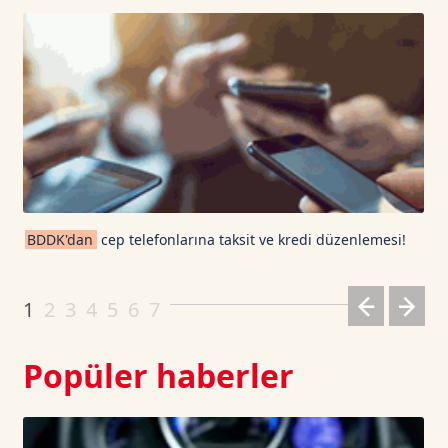
USD Coin TetherUS
1.0008
-0.01
USDT
1.0003
0
TRON TetherUS
0.3273
-0.4
Cardano TetherUS
0.2
4.6
BDDK'dan
cep telefonlarına taksit ve kredi düzenlemesi!
Dogecoin TetherUS
0.0692
-0.96
1
2
3
4
5
6
7
Popüler haberler