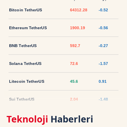
Bitcoin TetherUS
64312.28
-0.52
Ethereum TetherUS
1900.19
-0.56
BNB TetherUS
592.7
-0.27
Solana TetherUS
72.6
-1.57
Litecoin TetherUS
45.6
0.91
Sui TetherUS
2.04
-1.48
Teknoloji
Haberleri
Ripple TetherUS
1.035
-1.57