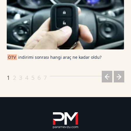
ÖTV
indirimi sonrası hangi araç ne kadar oldu?
1
2
3
4
5
6
7