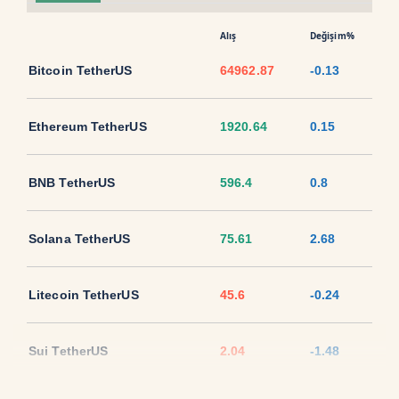
Alış
Değişim%
Bitcoin TetherUS
64962.87
-0.13
Ethereum TetherUS
1920.64
0.15
BNB TetherUS
596.4
0.8
Solana TetherUS
75.61
2.68
Litecoin TetherUS
45.6
-0.24
Sui TetherUS
2.04
-1.48