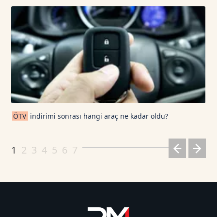
ÖTV
indirimi sonrası hangi araç ne kadar oldu?
1
2
3
4
5
6
7