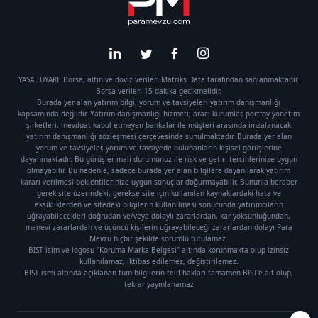
YASAL UYARI: Borsa, altın ve döviz verileri Matriks Data tarafından sağlanmaktadır.
Borsa verileri 15 dakika gecikmelidir.
Burada yer alan yatırım bilgi, yorum ve tavsiyeleri yatırım danışmanlığı
kapsamında değildir. Yatırım danışmanlığı hizmeti; aracı kurumlar, portföy yönetim
şirketleri, mevduat kabul etmeyen bankalar ile müşteri arasında imzalanacak
yatırım danışmanlığı sözleşmesi çerçevesinde sunulmaktadır. Burada yer alan
yorum ve tavsiyeler, yorum ve tavsiyede bulunanların kişisel görüşlerine
dayanmaktadır. Bu görüşler mali durumunuz ile risk ve getiri tercihlerinize uygun
olmayabilir. Bu nedenle, sadece burada yer alan bilgilere dayanılarak yatırım
kararı verilmesi beklentilerinize uygun sonuçlar doğurmayabilir. Bununla beraber
gerek site üzerindeki, gerekse site için kullanılan kaynaklardaki hata ve
eksikliklerden ve sitedeki bilgilerin kullanılması sonucunda yatırımcıların
uğrayabilecekleri doğrudan ve/veya dolaylı zararlardan, kar yoksunluğundan,
manevi zararlardan ve üçüncü kişilerin uğrayabileceği zararlardan dolayı Para
Mevzu hiçbir şekilde sorumlu tutulamaz.
BIST isim ve logosu "Koruma Marka Belgesi" altında korunmakta olup izinsiz
kullanılamaz, iktibas edilemez, değiştirilemez.
BIST ismi altında açıklanan tüm bilgilerin telif hakları tamamen BIST'e ait olup,
tekrar yayınlanamaz