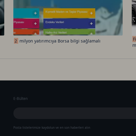
F
2
milyon yatırımcıya Borsa bilgi sağlamalı
m
E-Bülten
Posta listelerimize kaydolun ve en son haberleri alın