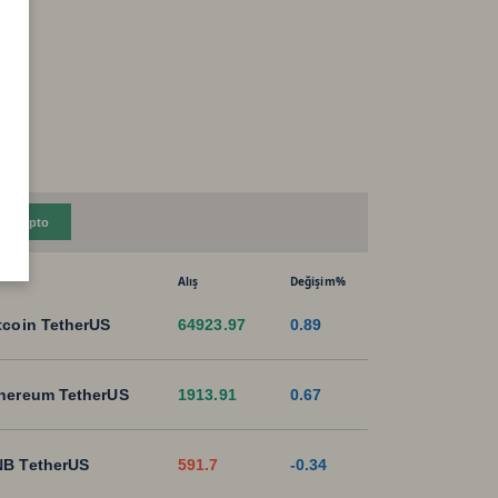
Kripto
Alış
Değişim%
tcoin TetherUS
64923.97
0.89
hereum TetherUS
1913.91
0.67
B TetherUS
591.7
-0.34