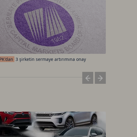
rdano TetherUS
0.201
0.4
gecoin TetherUS
0.07
1.05
Sektörleri
PK'dan
3 şirketin sermaye artırımına onay
altındalar