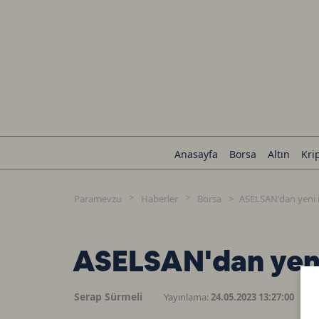
Anasayfa
Borsa
Altın
Kri
Paramevzu
Haberler
Borsa
ASELSAN'dan yeni i
ASELSAN'dan yeni
Serap Sürmeli
Yayınlama:
24.05.2023 13:27:00
G