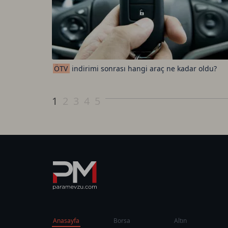
ÖTV
indirimi sonrası hangi araç ne kadar oldu?
1
2
3
4
5
Anasayfa
Borsa
Altın