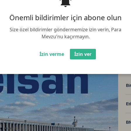
yla 17,6 milyon dolarlık yeni iş
du
Önemli bildirimler için abone olun
Size özel bildirimler göndermemize izin verin, Para
Mevzu'nu kaçırmayın.
İzin verme
İzin ver
Bi
Et
BN