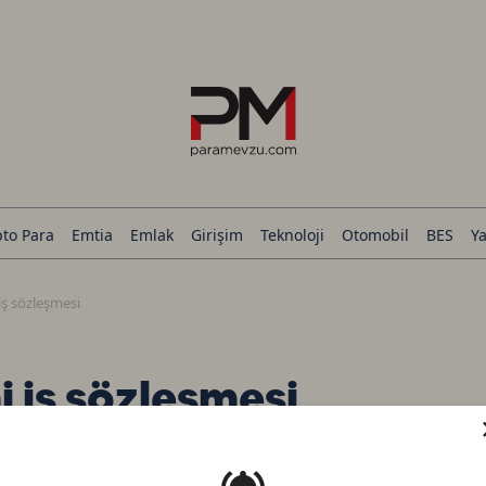
pto Para
Emtia
Emlak
Girişim
Teknoloji
Otomobil
BES
Ya
ş sözleşmesi
 iş sözleşmesi
üncelleme:
01.08.2025 19:45:05
Paylaş :