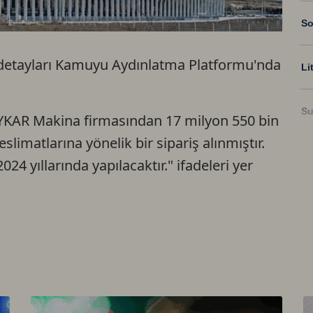
So
 detayları Kamuyu Aydınlatma Platformu'nda
Li
Su
YKAR Makina firmasından 17 milyon 550 bin
slimatlarına yönelik bir sipariş alınmıştır.
Ri
4 yıllarında yapılacaktır." ifadeleri yer
US
U
TR