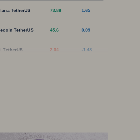
lana TetherUS
73.88
1.65
tecoin TetherUS
45.6
0.09
i TetherUS
2.04
-1.48
pple TetherUS
1.0323
0.29
D Coin TetherUS
1.0004
-0.04
SDT
1.0003
0
ON TetherUS
0.3278
0.12