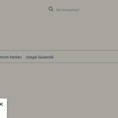
tırım Fonları
Sosyal Güvenlik
×