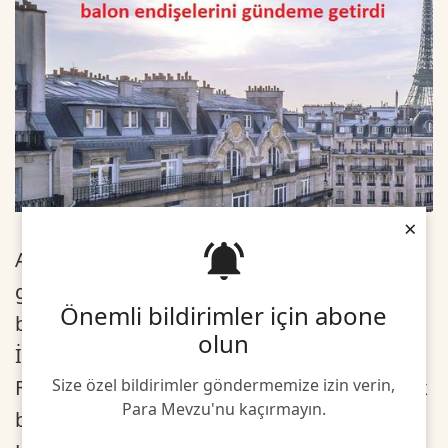
×
Avrupa’da konut fiyatlarında son dönemde
görülen artışın ardından, konut piyasasında
Önemli bildirimler için abone
balon endişelerinden söz edilmeye başlandı.
olun
İsviçreli yatırım bankası UBS Münih,
Size özel bildirimler göndermemize izin verin,
Frankfurt, Amsterdam, Paris ve Zürih'i emlak
Para Mevzu'nu kaçırmayın.
balonu riski altındaki şehirler olarak sıraladı.