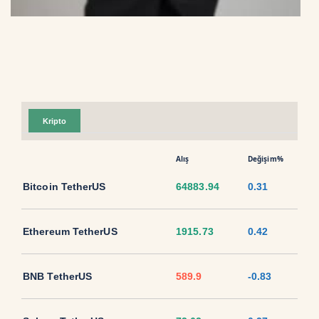
Kripto
Alış
Değişim%
Bitcoin TetherUS
64883.94
0.31
Ethereum TetherUS
1915.73
0.42
BNB TetherUS
589.9
-0.83