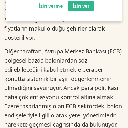
UBS’in Global Emlak Balonu Endeksi’nde yer
İzin verme
İzin ver
alan 12 şehirden 4’ü “aşırı değerlenmiş”
statüsünde yer alırken, Milano ve Madrid
fiyatların makul olduğu şehirler olarak
gösteriliyor.
Diğer taraftan, Avrupa Merkez Bankası (ECB)
bölgesel bazda balonlardan söz
edilebileceğini kabul etmekle beraber
konutta sistemik bir aşırı değerlenmenin
olmadığını savunuyor. Ancak para politikası
daha çok enflasyonu kontrol altına almak
üzere tasarlanmış olan ECB sektördeki balon
endişeleriyle ilgili olarak yerel yönetimlerin
harekete geçmesi çağrısında da bulunuyor.