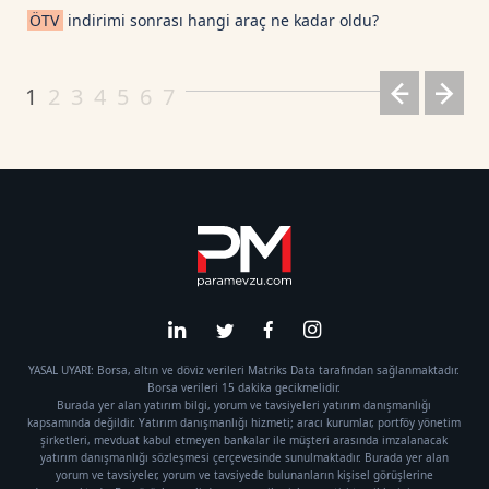
ÖTV
indirimi sonrası hangi araç ne kadar oldu?
Dogecoin TetherUS
0.0695
0.4
1
2
3
4
5
6
7
YASAL UYARI: Borsa, altın ve döviz verileri Matriks Data tarafından sağlanmaktadır.
Borsa verileri 15 dakika gecikmelidir.
Burada yer alan yatırım bilgi, yorum ve tavsiyeleri yatırım danışmanlığı
kapsamında değildir. Yatırım danışmanlığı hizmeti; aracı kurumlar, portföy yönetim
şirketleri, mevduat kabul etmeyen bankalar ile müşteri arasında imzalanacak
yatırım danışmanlığı sözleşmesi çerçevesinde sunulmaktadır. Burada yer alan
yorum ve tavsiyeler, yorum ve tavsiyede bulunanların kişisel görüşlerine