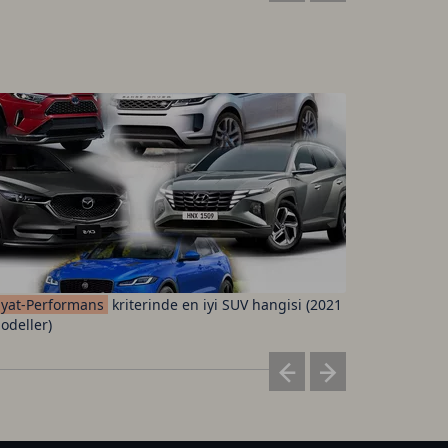
iyat-Performans
kriterinde en iyi SUV hangisi (2021
Fenerbah
odeller)
ücretleri 