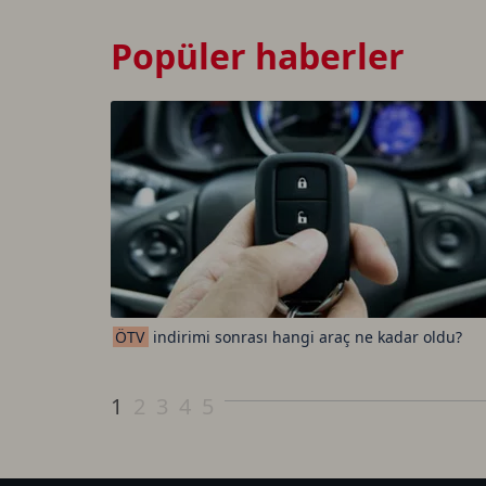
Popüler haberler
ÖTV
indirimi sonrası hangi araç ne kadar oldu?
1
2
3
4
5