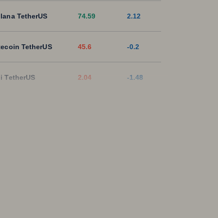
lana TetherUS
74.59
2.12
tecoin TetherUS
45.6
-0.2
i TetherUS
2.04
-1.48
pple TetherUS
1.0332
0.6
D Coin TetherUS
1.0004
-0.03
SDT
1.0003
0
ON TetherUS
0.3275
0.12