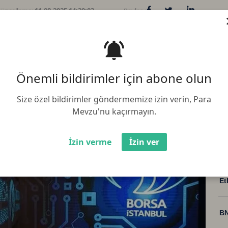
üncelleme:
11.08.2025 14:30:03
Paylaş :
n boyu primli hareket ederken;
. BIST 100 Endeksi'nde yükseliş
ankacılık endeksinde değer artışı
Önemli bildirimler için abone olun
Size özel bildirimler göndermemize izin verin, Para
Mevzu'nu kaçırmayın.
İzin verme
İzin ver
Bi
Et
BN