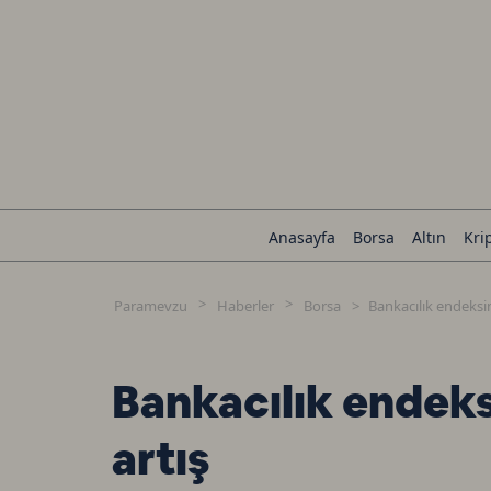
Anasayfa
Borsa
Altın
Kri
Paramevzu
Haberler
Borsa
Bankacılık endeksin
Bankacılık endeks
artış