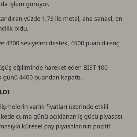
nda işlem görüyor.
Ca
andıran yüzde 1,73 ile metal, ana sanayi, en
cilik oldu.
Do
e 4300 seviyeleri destek, 4500 puan direnç
şüş eğiliminde hareket eden BIST 100
k günü 4400 puandan kapattı.
LDI
şmelerin varlık fiyatları üzerinde etkili
lkede cuma günü açıklanan iş gücü piyasası
masıyla küresel pay piyasalarının pozitif