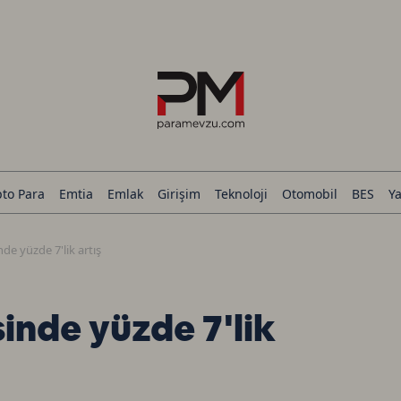
pto Para
Emtia
Emlak
Girişim
Teknoloji
Otomobil
BES
Ya
de yüzde 7'lik artış
inde yüzde 7'lik