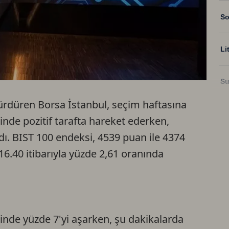
So
Li
Su
sürdüren Borsa İstanbul, seçim haftasına
Ri
inde pozitif tarafta hareket ederken,
dı. BIST 100 endeksi, 4539 puan ile 4374
US
6.40 itibarıyla yüzde 2,61 oranında
.
U
TR
inde yüzde 7'yi aşarken, şu dakikalarda