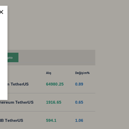
×
Kripto
Alış
Değişim%
tcoin TetherUS
64980.25
0.89
hereum TetherUS
1916.65
0.65
B TetherUS
594.1
1.06