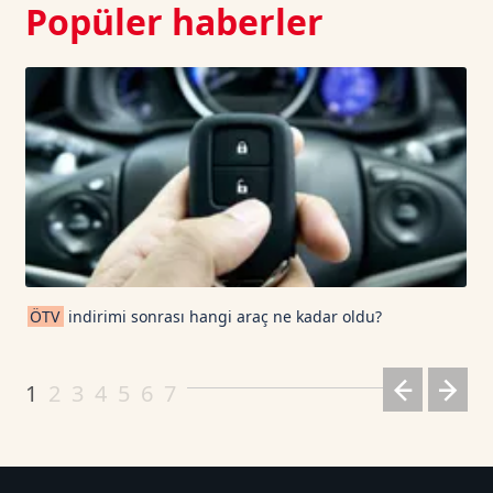
Popüler haberler
ÖTV
indirimi sonrası hangi araç ne kadar oldu?
1
2
3
4
5
6
7