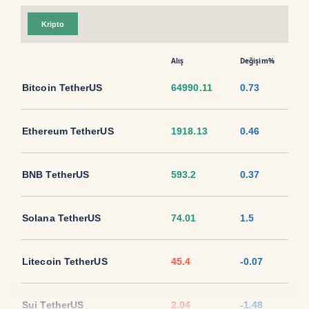
Kripto
Alış
Değişim%
Bitcoin TetherUS
64990.11
0.73
Ethereum TetherUS
1918.13
0.46
BNB TetherUS
593.2
0.37
Solana TetherUS
74.01
1.5
Litecoin TetherUS
45.4
-0.07
Sui TetherUS
2.04
-1.48