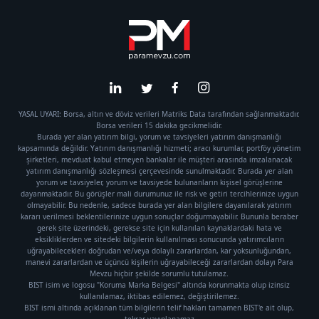
YASAL UYARI: Borsa, altın ve döviz verileri Matriks Data tarafından sağlanmaktadır.
Borsa verileri 15 dakika gecikmelidir.
Burada yer alan yatırım bilgi, yorum ve tavsiyeleri yatırım danışmanlığı
kapsamında değildir. Yatırım danışmanlığı hizmeti; aracı kurumlar, portföy yönetim
şirketleri, mevduat kabul etmeyen bankalar ile müşteri arasında imzalanacak
yatırım danışmanlığı sözleşmesi çerçevesinde sunulmaktadır. Burada yer alan
yorum ve tavsiyeler, yorum ve tavsiyede bulunanların kişisel görüşlerine
dayanmaktadır. Bu görüşler mali durumunuz ile risk ve getiri tercihlerinize uygun
olmayabilir. Bu nedenle, sadece burada yer alan bilgilere dayanılarak yatırım
kararı verilmesi beklentilerinize uygun sonuçlar doğurmayabilir. Bununla beraber
gerek site üzerindeki, gerekse site için kullanılan kaynaklardaki hata ve
eksikliklerden ve sitedeki bilgilerin kullanılması sonucunda yatırımcıların
uğrayabilecekleri doğrudan ve/veya dolaylı zararlardan, kar yoksunluğundan,
manevi zararlardan ve üçüncü kişilerin uğrayabileceği zararlardan dolayı Para
Mevzu hiçbir şekilde sorumlu tutulamaz.
BIST isim ve logosu "Koruma Marka Belgesi" altında korunmakta olup izinsiz
kullanılamaz, iktibas edilemez, değiştirilemez.
BIST ismi altında açıklanan tüm bilgilerin telif hakları tamamen BIST'e ait olup,