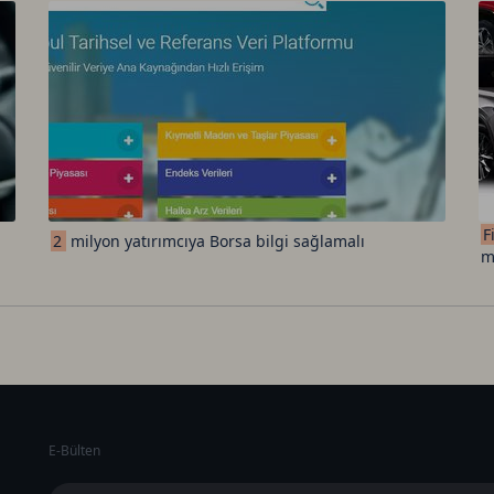
F
2
milyon yatırımcıya Borsa bilgi sağlamalı
m
E-Bülten