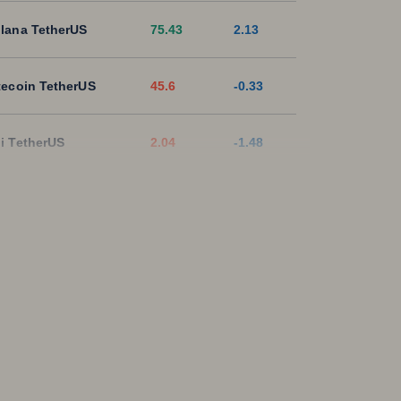
lana TetherUS
75.43
2.13
tecoin TetherUS
45.6
-0.33
i TetherUS
2.04
-1.48
pple TetherUS
1.0413
0.28
D Coin TetherUS
1.0005
-0.01
SDT
1.0003
0
ON TetherUS
0.329
0.4