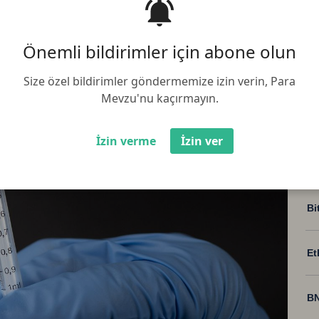
üncelleme:
05.08.2025 03:00:05
Paylaş :
fizer Biontech aşısının Delta ve
Önemli bildirimler için abone olun
sini ortaya koydu
Size özel bildirimler göndermemize izin verin, Para
Mevzu'nu kaçırmayın.
İzin verme
İzin ver
Bi
Et
BN