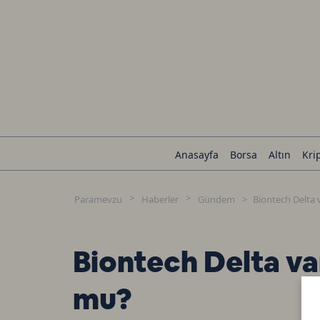
Anasayfa
Borsa
Altın
Kri
Paramevzu
Haberler
Gündem
Biontech Delta
Biontech Delta v
mu?