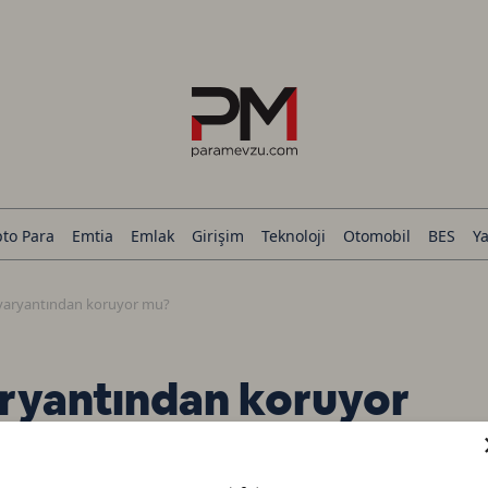
pto Para
Emtia
Emlak
Girişim
Teknoloji
Otomobil
BES
Ya
 varyantından koruyor mu?
aryantından koruyor