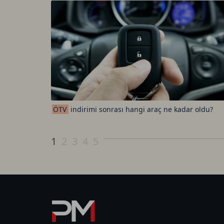
ÖTV
indirimi sonrası hangi araç ne kadar oldu?
1
2
3
4
5