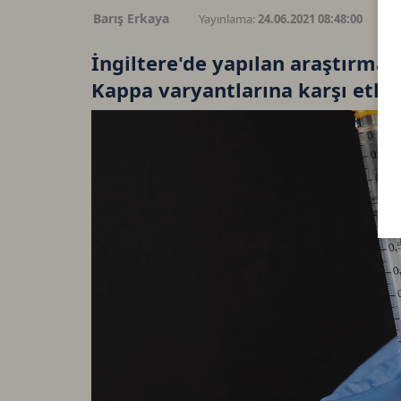
Barış Erkaya
Yayınlama:
24.06.2021 08:48:00
G
İngiltere'de yapılan araştırma P
Kappa varyantlarına karşı etki