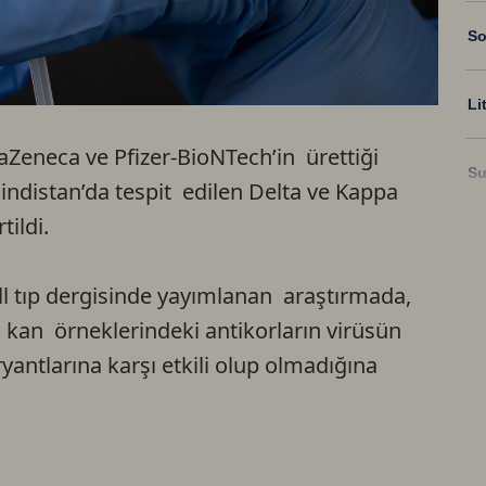
So
Li
aZeneca ve Pfizer-BioNTech’in ürettiği
Su
Hindistan’da tespit edilen Delta ve Kappa
tildi.
Ri
ll tıp dergisinde yayımlanan araştırmada,
US
n kan örneklerindeki antikorların virüsün
yantlarına karşı etkili olup olmadığına
U
TR