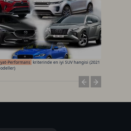
iyat-Performans
kriterinde en iyi SUV hangisi (2021
Fenerbah
odeller)
ücretleri 