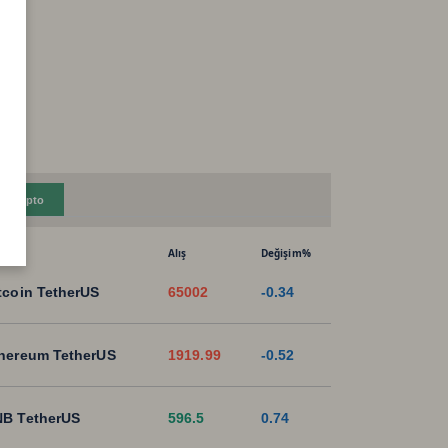
Kripto
Alış
Değişim%
tcoin TetherUS
65002
-0.34
hereum TetherUS
1919.99
-0.52
B TetherUS
596.5
0.74