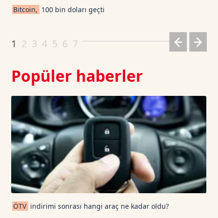
Bitcoin,
100 bin doları geçti
Dogecoin TetherUS
0.0698
1.1
1
2
3
4
5
6
7
Popüler haberler
ÖTV
indirimi sonrası hangi araç ne kadar oldu?