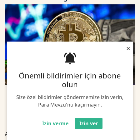
×
Önemli bildirimler için abone
olun
Size özel bildirimler göndermemize izin verin,
Para Mevzu'nu kaçırmayın.
İzin verme
İzin ver
ABD'li kripto para borsası Coinbase'in halka