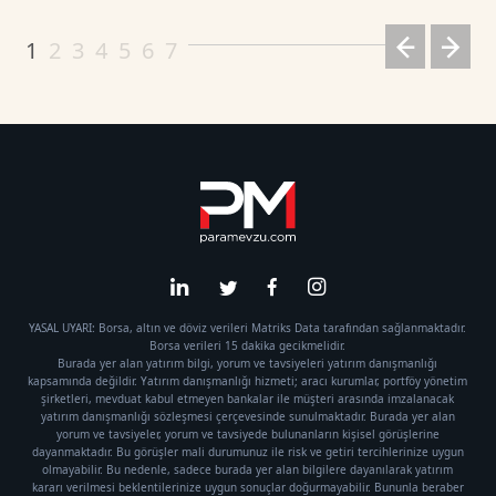
1
2
3
4
5
6
7
YASAL UYARI: Borsa, altın ve döviz verileri Matriks Data tarafından sağlanmaktadır.
Borsa verileri 15 dakika gecikmelidir.
Burada yer alan yatırım bilgi, yorum ve tavsiyeleri yatırım danışmanlığı
kapsamında değildir. Yatırım danışmanlığı hizmeti; aracı kurumlar, portföy yönetim
şirketleri, mevduat kabul etmeyen bankalar ile müşteri arasında imzalanacak
yatırım danışmanlığı sözleşmesi çerçevesinde sunulmaktadır. Burada yer alan
yorum ve tavsiyeler, yorum ve tavsiyede bulunanların kişisel görüşlerine
dayanmaktadır. Bu görüşler mali durumunuz ile risk ve getiri tercihlerinize uygun
olmayabilir. Bu nedenle, sadece burada yer alan bilgilere dayanılarak yatırım
kararı verilmesi beklentilerinize uygun sonuçlar doğurmayabilir. Bununla beraber