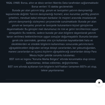
YASAL UYARI: Borsa, altın ve döviz verileri Matriks Data tarafından sağlanmaktadır.
Borsa verileri 15 dakika gecikmelidir.
Burada yer alan yatırım bilgi, yorum ve tavsiyeleri yatırım danışmanlığı
kapsamında değildir. Yatırım danışmanlığı hizmeti; aracı kurumlar, portföy yönetim
şirketleri, mevduat kabul etmeyen bankalar ile müşteri arasında imzalanacak
yatırım danışmanlığı sözleşmesi çerçevesinde sunulmaktadır. Burada yer alan
yorum ve tavsiyeler, yorum ve tavsiyede bulunanların kişisel görüşlerine
dayanmaktadır. Bu görüşler mali durumunuz ile risk ve getiri tercihlerinize uygun
olmayabilir. Bu nedenle, sadece burada yer alan bilgilere dayanılarak yatırım
kararı verilmesi beklentilerinize uygun sonuçlar doğurmayabilir. Bununla beraber
gerek site üzerindeki, gerekse site için kullanılan kaynaklardaki hata ve
eksikliklerden ve sitedeki bilgilerin kullanılması sonucunda yatırımcıların
uğrayabilecekleri doğrudan ve/veya dolaylı zararlardan, kar yoksunluğundan,
manevi zararlardan ve üçüncü kişilerin uğrayabileceği zararlardan dolayı Para
Mevzu hiçbir şekilde sorumlu tutulamaz.
BIST isim ve logosu "Koruma Marka Belgesi" altında korunmakta olup izinsiz
kullanılamaz, iktibas edilemez, değiştirilemez.
BIST ismi altında açıklanan tüm bilgilerin telif hakları tamamen BIST'e ait olup,
tekrar yayınlanamaz
✖
Künye
|
Gizlilik Politikası
Telif hakkı © 2021 Para Mevzu