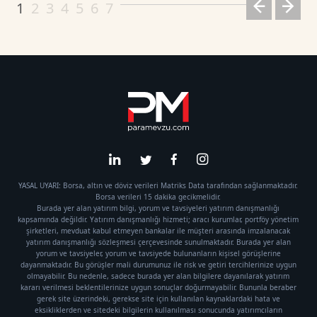
1
2
3
4
5
6
7
YASAL UYARI: Borsa, altın ve döviz verileri Matriks Data tarafından sağlanmaktadır.
Borsa verileri 15 dakika gecikmelidir.
Burada yer alan yatırım bilgi, yorum ve tavsiyeleri yatırım danışmanlığı
kapsamında değildir. Yatırım danışmanlığı hizmeti; aracı kurumlar, portföy yönetim
şirketleri, mevduat kabul etmeyen bankalar ile müşteri arasında imzalanacak
yatırım danışmanlığı sözleşmesi çerçevesinde sunulmaktadır. Burada yer alan
yorum ve tavsiyeler, yorum ve tavsiyede bulunanların kişisel görüşlerine
dayanmaktadır. Bu görüşler mali durumunuz ile risk ve getiri tercihlerinize uygun
olmayabilir. Bu nedenle, sadece burada yer alan bilgilere dayanılarak yatırım
kararı verilmesi beklentilerinize uygun sonuçlar doğurmayabilir. Bununla beraber
gerek site üzerindeki, gerekse site için kullanılan kaynaklardaki hata ve
eksikliklerden ve sitedeki bilgilerin kullanılması sonucunda yatırımcıların