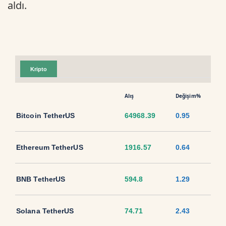
aldı.
Kripto
Alış
Değişim%
Bitcoin TetherUS
64968.39
0.95
Ethereum TetherUS
1916.57
0.64
BNB TetherUS
594.8
1.29
Solana TetherUS
74.71
2.43