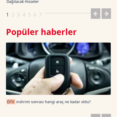
Dağıtacak Hisseler
Dogecoin TetherUS
0.0703
1.78
1
2
3
4
5
6
7
Popüler haberler
ÖTV
indirimi sonrası hangi araç ne kadar oldu?