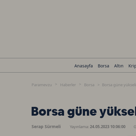
Anasayfa
Borsa
Altın
Kri
Paramevzu
Haberler
Borsa
Borsa güne yükseli
Borsa güne yüksel
Serap Sürmeli
Yayınlama:
24.05.2023 10:06:00
G