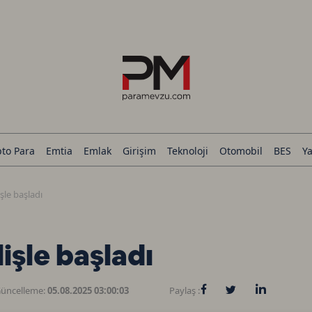
pto Para
Emtia
Emlak
Girişim
Teknoloji
Otomobil
BES
Ya
şle başladı
işle başladı
üncelleme:
05.08.2025 03:00:03
Paylaş :