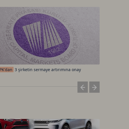
Sektörleri
PK'dan
3 şirketin sermaye artırımına onay
altındalar