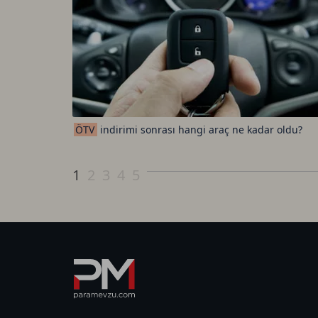
ÖTV
indirimi sonrası hangi araç ne kadar oldu?
1
2
3
4
5