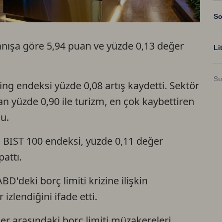
So
anışa göre 5,94 puan ve yüzde 0,13 değer
Li
Su
ing endeksi yüzde 0,08 artış kaydetti. Sektör
an yüzde 0,90 ile turizm, en çok kaybettiren
Ri
u.
 BIST 100 endeksi, yüzde 0,11 değer
US
attı.
U
BD'deki borç limiti krizine ilişkin
 izlendiğini ifade etti.
TR
er arasındaki borç limiti müzakereleri,