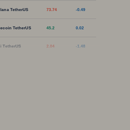
lana TetherUS
73.74
-0.49
tecoin TetherUS
45.2
0.02
i TetherUS
2.04
-1.48
pple TetherUS
1.0544
-1.78
D Coin TetherUS
1.0009
0.02
SDT
1.0003
0
ON TetherUS
0.3287
0.58