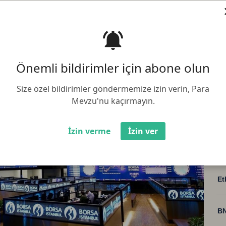
ksi, güne yüzde 0,13 artışla 4.476,91
Önemli bildirimler için abone olun
Size özel bildirimler göndermemize izin verin, Para
Mevzu'nu kaçırmayın.
İzin verme
İzin ver
Bi
Et
BN