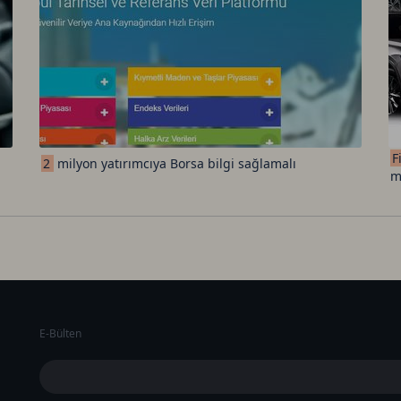
F
2
milyon yatırımcıya Borsa bilgi sağlamalı
m
E-Bülten