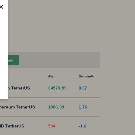
×
Kripto
Alış
Değişim%
tcoin TetherUS
64573.99
0.37
hereum TetherUS
1906.99
1.76
B TetherUS
594
-1.6