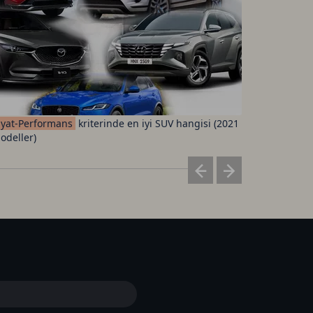
iyat-Performans
kriterinde en iyi SUV hangisi (2021
Fenerbah
odeller)
ücretleri 