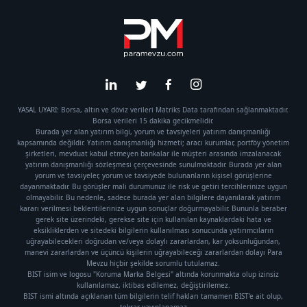
YASAL UYARI: Borsa, altın ve döviz verileri Matriks Data tarafından sağlanmaktadır.
Borsa verileri 15 dakika gecikmelidir.
Burada yer alan yatırım bilgi, yorum ve tavsiyeleri yatırım danışmanlığı
kapsamında değildir. Yatırım danışmanlığı hizmeti; aracı kurumlar, portföy yönetim
şirketleri, mevduat kabul etmeyen bankalar ile müşteri arasında imzalanacak
yatırım danışmanlığı sözleşmesi çerçevesinde sunulmaktadır. Burada yer alan
yorum ve tavsiyeler, yorum ve tavsiyede bulunanların kişisel görüşlerine
dayanmaktadır. Bu görüşler mali durumunuz ile risk ve getiri tercihlerinize uygun
olmayabilir. Bu nedenle, sadece burada yer alan bilgilere dayanılarak yatırım
kararı verilmesi beklentilerinize uygun sonuçlar doğurmayabilir. Bununla beraber
gerek site üzerindeki, gerekse site için kullanılan kaynaklardaki hata ve
eksikliklerden ve sitedeki bilgilerin kullanılması sonucunda yatırımcıların
uğrayabilecekleri doğrudan ve/veya dolaylı zararlardan, kar yoksunluğundan,
manevi zararlardan ve üçüncü kişilerin uğrayabileceği zararlardan dolayı Para
Mevzu hiçbir şekilde sorumlu tutulamaz.
BIST isim ve logosu "Koruma Marka Belgesi" altında korunmakta olup izinsiz
kullanılamaz, iktibas edilemez, değiştirilemez.
BIST ismi altında açıklanan tüm bilgilerin telif hakları tamamen BIST'e ait olup,