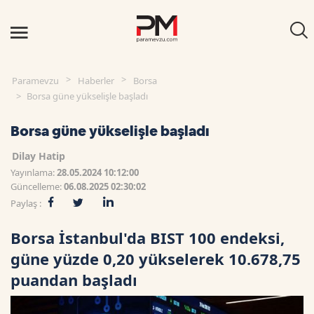
Paramevzu
Haberler
Borsa
Borsa güne yükselişle başladı
Borsa güne yükselişle başladı
Dilay Hatip
Yayınlama:
28.05.2024 10:12:00
Güncelleme:
06.08.2025 02:30:02
Paylaş :
Borsa İstanbul'da BIST 100 endeksi,
güne yüzde 0,20 yükselerek 10.678,75
puandan başladı