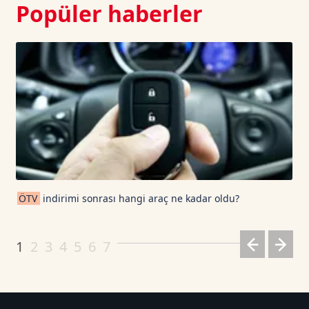
Popüler haberler
ÖTV
indirimi sonrası hangi araç ne kadar oldu?
1
2
3
4
5
6
7