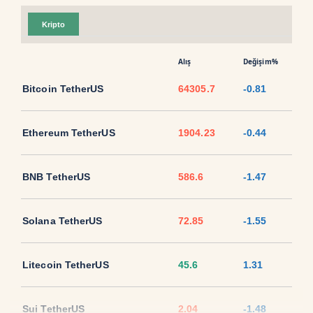
Kripto
Alış
Değişim%
Bitcoin TetherUS
64305.7
-0.81
Ethereum TetherUS
1904.23
-0.44
BNB TetherUS
586.6
-1.47
Solana TetherUS
72.85
-1.55
Litecoin TetherUS
45.6
1.31
Sui TetherUS
2.04
-1.48