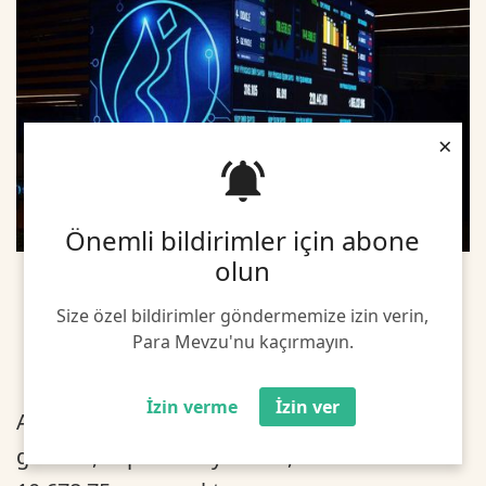
×
Önemli bildirimler için abone
olun
Size özel bildirimler göndermemize izin verin,
Para Mevzu'nu kaçırmayın.
İzin verme
İzin ver
Açılışta BIST 100 endeksi, önceki kapanışa
göre 21,79 puan ve yüzde 0,20 artarak