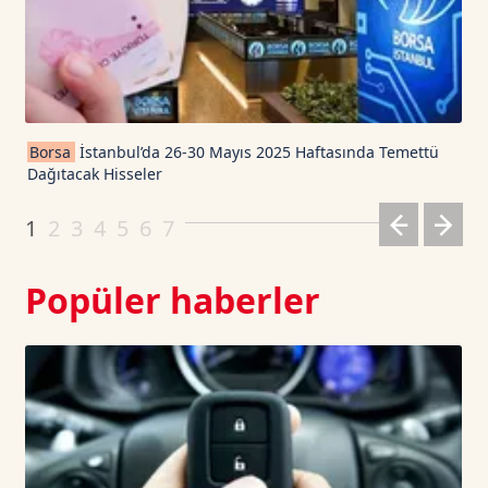
TRON TetherUS
0.327
0.03
Cardano TetherUS
0.188
-1.41
Borsa
İstanbul’da 26-30 Mayıs 2025 Haftasında Temettü
Dağıtacak Hisseler
Dogecoin TetherUS
0.0699
0.12
1
2
3
4
5
6
7
Popüler haberler