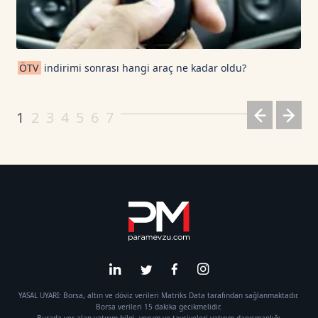
ÖTV
indirimi sonrası hangi araç ne kadar oldu?
1
2
3
4
5
6
7
YASAL UYARI: Borsa, altın ve döviz verileri Matriks Data tarafından sağlanmaktadır.
Borsa verileri 15 dakika gecikmelidir.