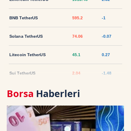
BNB TetherUS
595.2
-1
Solana TetherUS
74.06
-0.07
Litecoin TetherUS
45.1
0.27
Sui TetherUS
2.04
-1.48
Borsa
Haberleri
Ripple TetherUS
1.0511
-1.67
USD Coin TetherUS
1.001
0.03
USDT
1.0003
0