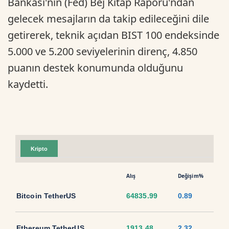
Bankası'nın (Fed) Bej Kitap Raporu'ndan
gelecek mesajların da takip edileceğini dile
getirerek, teknik açıdan BIST 100 endeksinde
5.000 ve 5.200 seviyelerinin direnç, 4.850
puanın destek konumunda olduğunu
kaydetti.
Kripto
Alış
Değişim%
Bitcoin TetherUS
64835.99
0.89
Ethereum TetherUS
1913.48
2.32