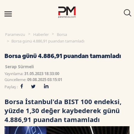
Paramevzu
Haberler
Borsa
Borsa günü 4.886,91 puandan tamamladı
Borsa günü 4.886,91 puandan tamamladı
Serap Sürmeli
Yayınlama:
31.05.2023 18:33:00
Güncelleme:
09.08.2025 03:15:01
Paylaş :
Borsa İstanbul'da BIST 100 endeksi,
yüzde 1,30 değer kaybederek günü
4.886,91 puandan tamamladı