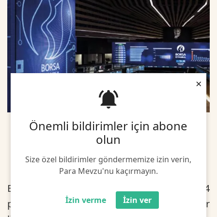
×
Önemli bildirimler için abone
olun
Size özel bildirimler göndermemize izin verin,
Para Mevzu'nu kaçırmayın.
BIST 100 endeksi, önceki kapanışa göre 64,44
İzin verme
İzin ver
puan azalırken, toplam işlem hacmi 90 milyar