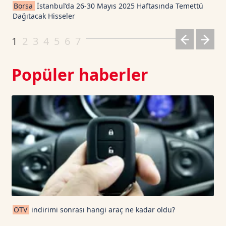
Borsa
İstanbul’da 26-30 Mayıs 2025 Haftasında Temettü
Dağıtacak Hisseler
Dogecoin TetherUS
0.069
-1.19
1
2
3
4
5
6
7
Popüler haberler
ÖTV
indirimi sonrası hangi araç ne kadar oldu?