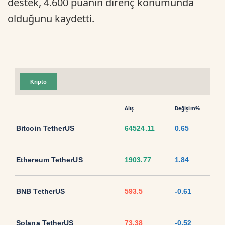
destek, 4.600 puanın direnç konumunda
olduğunu kaydetti.
Kripto
Alış
Değişim%
Bitcoin TetherUS
64524.11
0.65
Ethereum TetherUS
1903.77
1.84
BNB TetherUS
593.5
-0.61
Solana TetherUS
73.38
-0.52