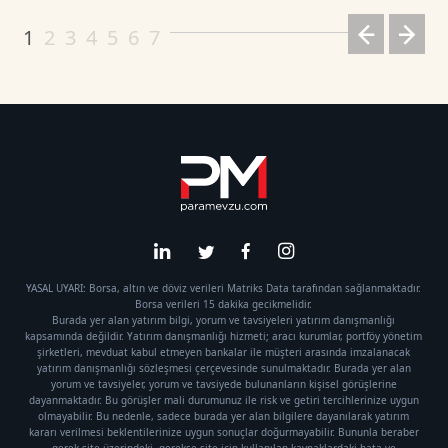
1
2
3
4
5
6
7
YASAL UYARI: Borsa, altın ve döviz verileri Matriks Data tarafından sağlanmaktadır.
Borsa verileri 15 dakika gecikmelidir.
Burada yer alan yatırım bilgi, yorum ve tavsiyeleri yatırım danışmanlığı
kapsamında değildir. Yatırım danışmanlığı hizmeti; aracı kurumlar, portföy yönetim
şirketleri, mevduat kabul etmeyen bankalar ile müşteri arasında imzalanacak
yatırım danışmanlığı sözleşmesi çerçevesinde sunulmaktadır. Burada yer alan
yorum ve tavsiyeler, yorum ve tavsiyede bulunanların kişisel görüşlerine
dayanmaktadır. Bu görüşler mali durumunuz ile risk ve getiri tercihlerinize uygun
olmayabilir. Bu nedenle, sadece burada yer alan bilgilere dayanılarak yatırım
kararı verilmesi beklentilerinize uygun sonuçlar doğurmayabilir. Bununla beraber