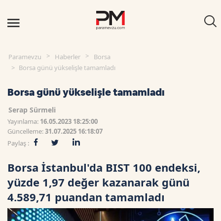
Paramevzu
Haberler
Borsa
Borsa günü yükselişle tamamladı
Borsa günü yükselişle tamamladı
Serap Sürmeli
Yayınlama:
16.05.2023 18:25:00
Güncelleme:
31.07.2025 16:18:07
Paylaş :
Borsa İstanbul'da BIST 100 endeksi,
yüzde 1,97 değer kazanarak günü
4.589,71 puandan tamamladı