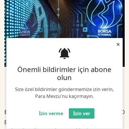
×
Önemli bildirimler için abone
olun
Size özel bildirimler göndermemize izin verin,
Para Mevzu'nu kaçırmayın.
BIST 100 endeksi, önceki kapanışa göre 88,50
İzin verme
İzin ver
puan artarken, toplam işlem hacmi 85,5