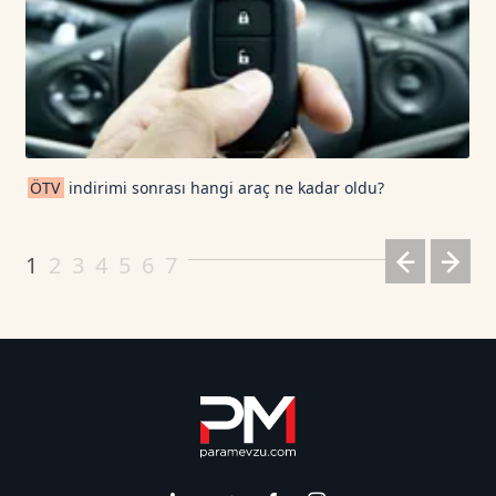
ÖTV
indirimi sonrası hangi araç ne kadar oldu?
1
2
3
4
5
6
7