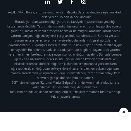
YASAL UYARI: Borsa, altın ve döviz verileri Matriks Data tarafından sağlanmaktadır.
Borsa verileri 15 dakika gecikmelidir.
Burada yer alan yatırım bilgi, yorum ve tavsiyeleri yatırım danışmanlığı
kapsamında değildir. Yatırım danışmanlığı hizmeti; aracı kurumlar, portföy yönetim
şirketleri, mevduat kabul etmeyen bankalar ile müşteri arasında imzalanacak
yatırım danışmanlığı sözleşmesi çerçevesinde sunulmaktadır. Burada yer alan
yorum ve tavsiyeler, yorum ve tavsiyede bulunanların kişisel görüşlerine
dayanmaktadır. Bu görüşler mali durumunuz ile risk ve getiri tercihlerinize uygun
olmayabilir. Bu nedenle, sadece burada yer alan bilgilere dayanılarak yatırım
kararı verilmesi beklentilerinize uygun sonuçlar doğurmayabilir. Bununla beraber
gerek site üzerindeki, gerekse site için kullanılan kaynaklardaki hata ve
eksikliklerden ve sitedeki bilgilerin kullanılması sonucunda yatırımcıların
uğrayabilecekleri doğrudan ve/veya dolaylı zararlardan, kar yoksunluğundan,
manevi zararlardan ve üçüncü kişilerin uğrayabileceği zararlardan dolayı Para
Mevzu hiçbir şekilde sorumlu tutulamaz.
BIST isim ve logosu "Koruma Marka Belgesi" altında korunmakta olup izinsiz
kullanılamaz, iktibas edilemez, değiştirilemez.
BIST ismi altında açıklanan tüm bilgilerin telif hakları tamamen BIST'e ait olup,
tekrar yayınlanamaz
✖
Künye
|
Gizlilik Politikası
Telif hakkı © 2021 Para Mevzu