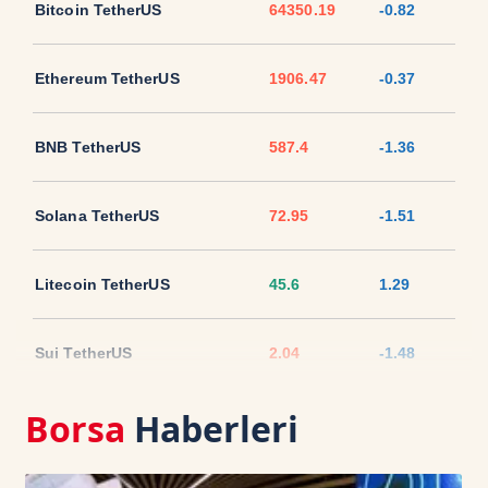
Bitcoin TetherUS
64350.19
-0.82
Ethereum TetherUS
1906.47
-0.37
BNB TetherUS
587.4
-1.36
Solana TetherUS
72.95
-1.51
Litecoin TetherUS
45.6
1.29
Sui TetherUS
2.04
-1.48
Borsa
Haberleri
Ripple TetherUS
1.028
-2.21