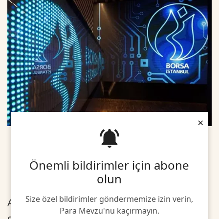
×
Önemli bildirimler için abone
olun
Size özel bildirimler göndermemize izin verin,
Açılışta BIST 100 endeksi, önceki kapanışa
Para Mevzu'nu kaçırmayın.
göre 115,49 puan ve yüzde 2,52 değer