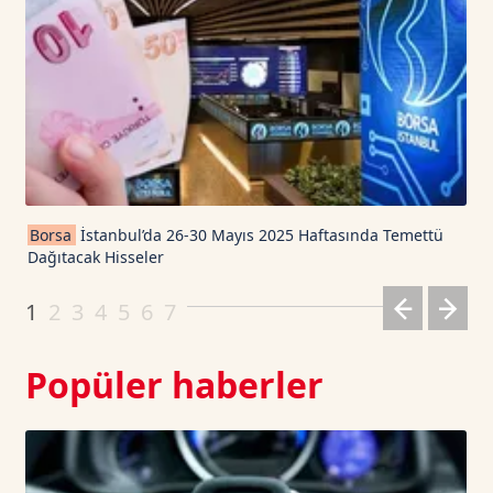
USD Coin TetherUS
1.0007
-0.03
USDT
1.0003
0
TRON TetherUS
0.3269
-0.06
Cardano TetherUS
0.202
7.27
Borsa
İstanbul’da 26-30 Mayıs 2025 Haftasında Temettü
Dağıtacak Hisseler
Dogecoin TetherUS
0.0693
-0.96
1
2
3
4
5
6
7
Popüler haberler