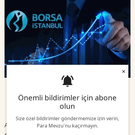
×
Önemli bildirimler için abone
olun
Size özel bildirimler göndermemize izin verin,
Açılışta BIST 100 endeksi, önceki kapanışa
Para Mevzu'nu kaçırmayın.
göre 32,65 puan ve yüzde 0,32 artarak