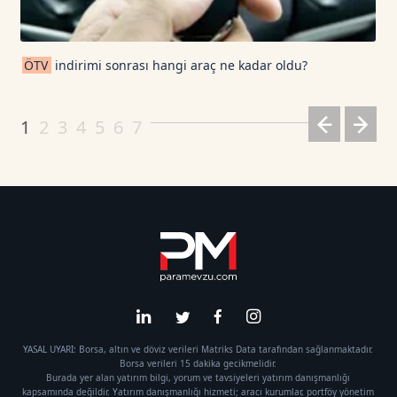
ÖTV
indirimi sonrası hangi araç ne kadar oldu?
1
2
3
4
5
6
7
YASAL UYARI: Borsa, altın ve döviz verileri Matriks Data tarafından sağlanmaktadır.
Borsa verileri 15 dakika gecikmelidir.
Burada yer alan yatırım bilgi, yorum ve tavsiyeleri yatırım danışmanlığı
kapsamında değildir. Yatırım danışmanlığı hizmeti; aracı kurumlar, portföy yönetim