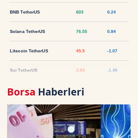
BNB TetherUS
603
0.24
Solana TetherUS
76.55
0.84
Litecoin TetherUS
45.5
-1.07
Sui TetherUS
2.04
-1.48
Borsa
Haberleri
Ripple TetherUS
1.0303
-0.55
USD Coin TetherUS
1.0007
0.01
USDT
1.0003
0