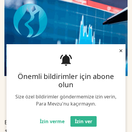
×
Önemli bildirimler için abone
olun
Size özel bildirimler göndermemize izin verin,
Para Mevzu'nu kaçırmayın.
BIST 100 endeksi, önceki kapanışa göre
İzin verme
İzin ver
140,71 puan azalırken, toplam işlem hacmi