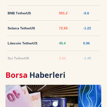
BNB TetherUS
591.2
-0.6
Solana TetherUS
72.65
-1.22
Litecoin TetherUS
45.4
0.96
Sui TetherUS
2.04
-1.48
Borsa
Haberleri
Ripple TetherUS
1.021
-2.2
USD Coin TetherUS
1.0008
-0.01
USDT
1.0003
0