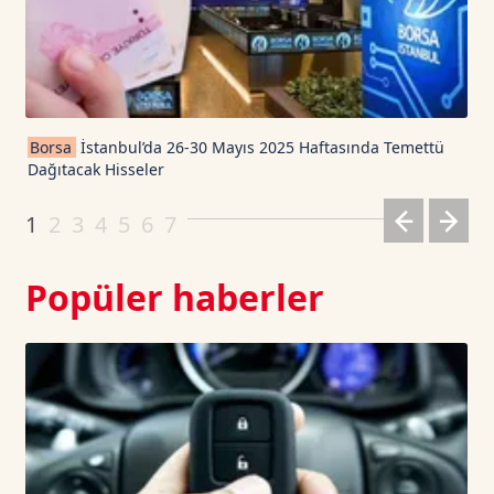
TRON TetherUS
0.3279
0.18
Cardano TetherUS
0.199
6.13
Borsa
İstanbul’da 26-30 Mayıs 2025 Haftasında Temettü
Dağıtacak Hisseler
Dogecoin TetherUS
0.0691
-0.73
1
2
3
4
5
6
7
Popüler haberler