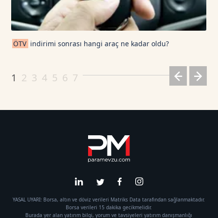
ÖTV
indirimi sonrası hangi araç ne kadar oldu?
1
2
3
4
5
6
7
YASAL UYARI: Borsa, altın ve döviz verileri Matriks Data tarafından sağlanmaktadır.
Borsa verileri 15 dakika gecikmelidir.
Burada yer alan yatırım bilgi, yorum ve tavsiyeleri yatırım danışmanlığı