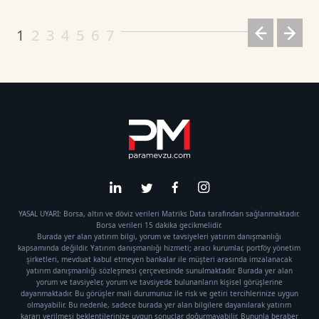
1
2
3
4
5
6
7
YASAL UYARI: Borsa, altın ve döviz verileri Matriks Data tarafından sağlanmaktadır.
Borsa verileri 15 dakika gecikmelidir.
Burada yer alan yatırım bilgi, yorum ve tavsiyeleri yatırım danışmanlığı
kapsamında değildir. Yatırım danışmanlığı hizmeti; aracı kurumlar, portföy yönetim
şirketleri, mevduat kabul etmeyen bankalar ile müşteri arasında imzalanacak
yatırım danışmanlığı sözleşmesi çerçevesinde sunulmaktadır. Burada yer alan
yorum ve tavsiyeler, yorum ve tavsiyede bulunanların kişisel görüşlerine
dayanmaktadır. Bu görüşler mali durumunuz ile risk ve getiri tercihlerinize uygun
olmayabilir. Bu nedenle, sadece burada yer alan bilgilere dayanılarak yatırım
kararı verilmesi beklentilerinize uygun sonuçlar doğurmayabilir. Bununla beraber