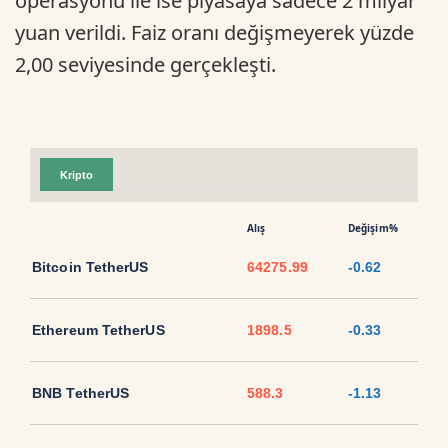
operasyonu ile ise piyasaya sadece 2 milyar
yuan verildi. Faiz oranı değişmeyerek yüzde
2,00 seviyesinde gerçekleşti.
Kripto
Alış
Değişim%
Bitcoin TetherUS
64275.99
-0.62
Ethereum TetherUS
1898.5
-0.33
BNB TetherUS
588.3
-1.13