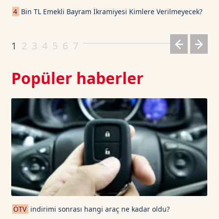
Cardano TetherUS
0.2
6.5
4
Bin TL Emekli Bayram İkramiyesi Kimlere Verilmeyecek?
Dogecoin TetherUS
0.0691
-0.95
1
2
3
4
5
6
7
Popüler haberler
ÖTV
indirimi sonrası hangi araç ne kadar oldu?