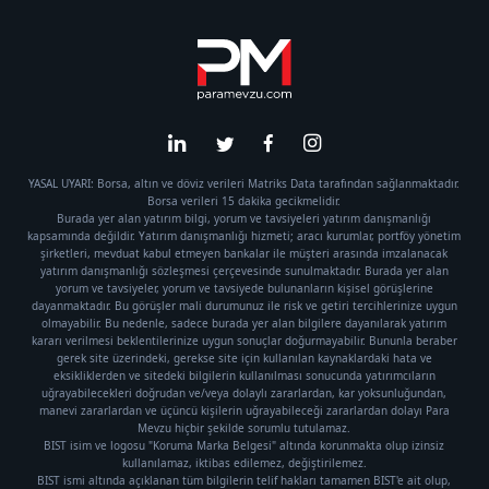
YASAL UYARI: Borsa, altın ve döviz verileri Matriks Data tarafından sağlanmaktadır.
Borsa verileri 15 dakika gecikmelidir.
Burada yer alan yatırım bilgi, yorum ve tavsiyeleri yatırım danışmanlığı
kapsamında değildir. Yatırım danışmanlığı hizmeti; aracı kurumlar, portföy yönetim
şirketleri, mevduat kabul etmeyen bankalar ile müşteri arasında imzalanacak
yatırım danışmanlığı sözleşmesi çerçevesinde sunulmaktadır. Burada yer alan
yorum ve tavsiyeler, yorum ve tavsiyede bulunanların kişisel görüşlerine
dayanmaktadır. Bu görüşler mali durumunuz ile risk ve getiri tercihlerinize uygun
olmayabilir. Bu nedenle, sadece burada yer alan bilgilere dayanılarak yatırım
kararı verilmesi beklentilerinize uygun sonuçlar doğurmayabilir. Bununla beraber
gerek site üzerindeki, gerekse site için kullanılan kaynaklardaki hata ve
eksikliklerden ve sitedeki bilgilerin kullanılması sonucunda yatırımcıların
uğrayabilecekleri doğrudan ve/veya dolaylı zararlardan, kar yoksunluğundan,
manevi zararlardan ve üçüncü kişilerin uğrayabileceği zararlardan dolayı Para
Mevzu hiçbir şekilde sorumlu tutulamaz.
BIST isim ve logosu "Koruma Marka Belgesi" altında korunmakta olup izinsiz
kullanılamaz, iktibas edilemez, değiştirilemez.
BIST ismi altında açıklanan tüm bilgilerin telif hakları tamamen BIST'e ait olup,