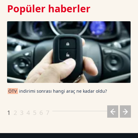
Popüler haberler
ÖTV
indirimi sonrası hangi araç ne kadar oldu?
1
2
3
4
5
6
7