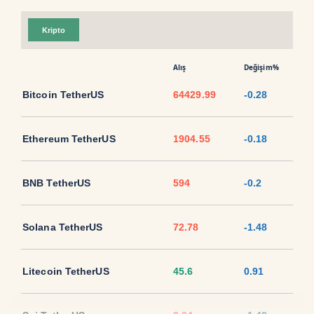
Kripto
Alış
Değişim%
Bitcoin TetherUS
64429.99
-0.28
Ethereum TetherUS
1904.55
-0.18
BNB TetherUS
594
-0.2
Solana TetherUS
72.78
-1.48
Litecoin TetherUS
45.6
0.91