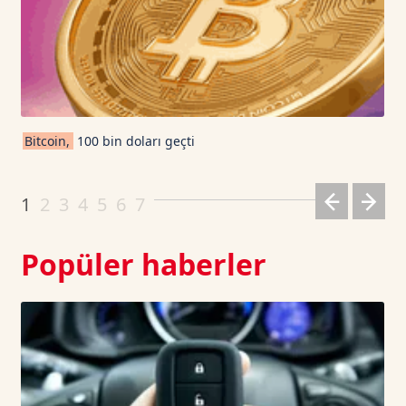
USDT
1.0003
0
TRON TetherUS
0.3277
0.21
Cardano TetherUS
0.2
-0.5
Bitcoin,
100 bin doları geçti
Dogecoin TetherUS
0.0705
1.37
1
2
3
4
5
6
7
Popüler haberler