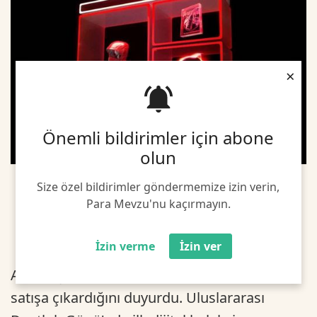
×
Önemli bildirimler için abone
olun
Size özel bildirimler göndermemize izin verin,
Para Mevzu'nu kaçırmayın.
İzin verme
İzin ver
ABD'li içecek devi Coca-Cola, 4 adet NFT'yi
satışa çıkardığını duyurdu. Uluslararası