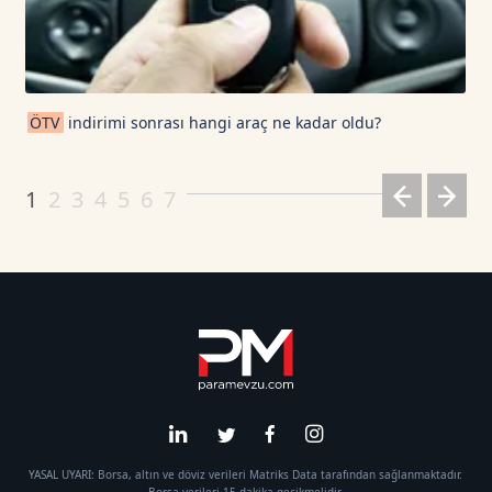
ÖTV
indirimi sonrası hangi araç ne kadar oldu?
1
2
3
4
5
6
7
YASAL UYARI: Borsa, altın ve döviz verileri Matriks Data tarafından sağlanmaktadır.