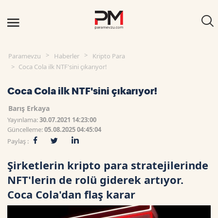
Paramevzu
Haberler
Kripto Para
Coca Cola ilk NTF'sini çıkarıyor!
Coca Cola ilk NTF'sini çıkarıyor!
Barış Erkaya
Yayınlama:
30.07.2021 14:23:00
Güncelleme:
05.08.2025 04:45:04
Paylaş :
Şirketlerin kripto para stratejilerinde
NFT'lerin de rolü giderek artıyor.
Coca Cola'dan flaş karar