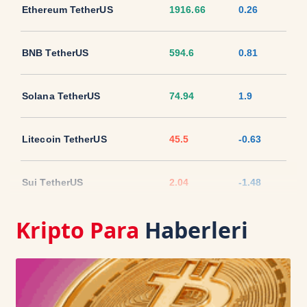
Ethereum TetherUS
1916.66
0.26
BNB TetherUS
594.6
0.81
Solana TetherUS
74.94
1.9
Litecoin TetherUS
45.5
-0.63
Sui TetherUS
2.04
-1.48
Kripto Para
Haberleri
Ripple TetherUS
1.0363
0.09
USD Coin TetherUS
1.0004
-0.02