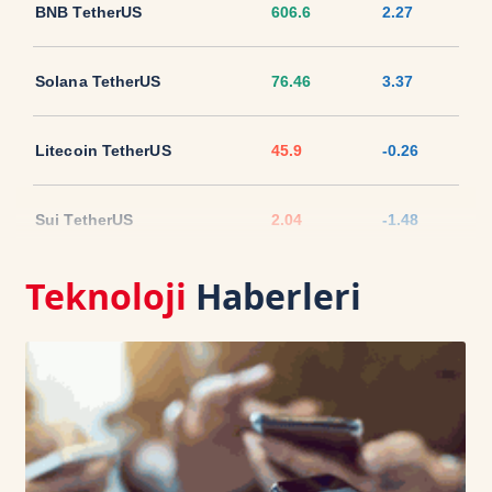
BNB TetherUS
606.6
2.27
Solana TetherUS
76.46
3.37
Litecoin TetherUS
45.9
-0.26
Sui TetherUS
2.04
-1.48
Teknoloji
Haberleri
Ripple TetherUS
1.0461
1.82
USD Coin TetherUS
1.0006
-0.01
USDT
1.0003
0