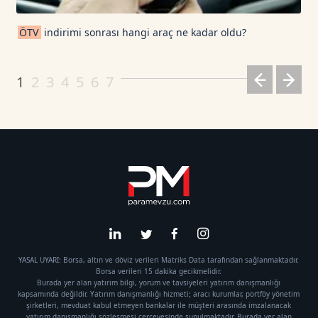
ÖTV
indirimi sonrası hangi araç ne kadar oldu?
1
2
3
4
5
6
7
YASAL UYARI: Borsa, altın ve döviz verileri Matriks Data tarafından sağlanmaktadır.
Borsa verileri 15 dakika gecikmelidir.
Burada yer alan yatırım bilgi, yorum ve tavsiyeleri yatırım danışmanlığı
kapsamında değildir. Yatırım danışmanlığı hizmeti; aracı kurumlar, portföy yönetim
şirketleri, mevduat kabul etmeyen bankalar ile müşteri arasında imzalanacak
yatırım danışmanlığı sözleşmesi çerçevesinde sunulmaktadır. Burada yer alan