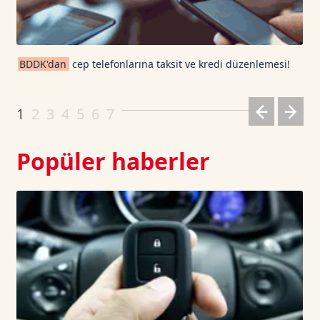
TRON TetherUS
0.3289
0.31
Cardano TetherUS
0.2
-0.2
BDDK'dan
cep telefonlarına taksit ve kredi düzenlemesi!
Dogecoin TetherUS
0.0713
1.87
1
2
3
4
5
6
7
Popüler haberler