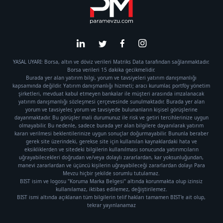
YASAL UYARI: Borsa, altın ve döviz verileri Matriks Data tarafından sağlanmaktadır.
Borsa verileri 15 dakika gecikmelidir.
Burada yer alan yatırım bilgi, yorum ve tavsiyeleri yatırım danışmanlığı
kapsamında değildir. Yatırım danışmanlığı hizmeti; aracı kurumlar, portföy yönetim
şirketleri, mevduat kabul etmeyen bankalar ile müşteri arasında imzalanacak
yatırım danışmanlığı sözleşmesi çerçevesinde sunulmaktadır. Burada yer alan
yorum ve tavsiyeler, yorum ve tavsiyede bulunanların kişisel görüşlerine
dayanmaktadır. Bu görüşler mali durumunuz ile risk ve getiri tercihlerinize uygun
olmayabilir. Bu nedenle, sadece burada yer alan bilgilere dayanılarak yatırım
kararı verilmesi beklentilerinize uygun sonuçlar doğurmayabilir. Bununla beraber
gerek site üzerindeki, gerekse site için kullanılan kaynaklardaki hata ve
eksikliklerden ve sitedeki bilgilerin kullanılması sonucunda yatırımcıların
uğrayabilecekleri doğrudan ve/veya dolaylı zararlardan, kar yoksunluğundan,
manevi zararlardan ve üçüncü kişilerin uğrayabileceği zararlardan dolayı Para
Mevzu hiçbir şekilde sorumlu tutulamaz.
BIST isim ve logosu "Koruma Marka Belgesi" altında korunmakta olup izinsiz
kullanılamaz, iktibas edilemez, değiştirilemez.
BIST ismi altında açıklanan tüm bilgilerin telif hakları tamamen BIST'e ait olup,
tekrar yayınlanamaz