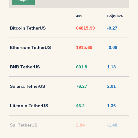
Alış
Değişim%
Bitcoin TetherUS
64815.99
-0.27
Ethereum TetherUS
1915.69
-0.08
BNB TetherUS
601.8
1.18
Solana TetherUS
76.27
2.01
Litecoin TetherUS
46.2
1.36
Sui TetherUS
2.04
-1.48