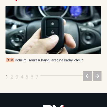
ÖTV
indirimi sonrası hangi araç ne kadar oldu?
1
2
3
4
5
6
7