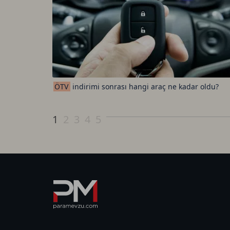
ÖTV
indirimi sonrası hangi araç ne kadar oldu?
1
2
3
4
5