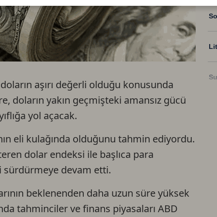
So
Li
Su
e doların aşırı değerli olduğu konusunda
göre, doların yakın geçmişteki amansız gücü
Ri
ıflığa yol açacak.
sının eli kulağında olduğunu tahmin ediyordu.
US
teren dolar endeksi ile başlıca para
ni sürdürmeye devam etti.
U
nlarının beklenenden daha uzun süre yüksek
TR
nda tahminciler ve finans piyasaları ABD