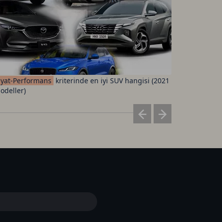
iyat-Performans
kriterinde en iyi SUV hangisi (2021
Fenerbah
odeller)
ücretleri 