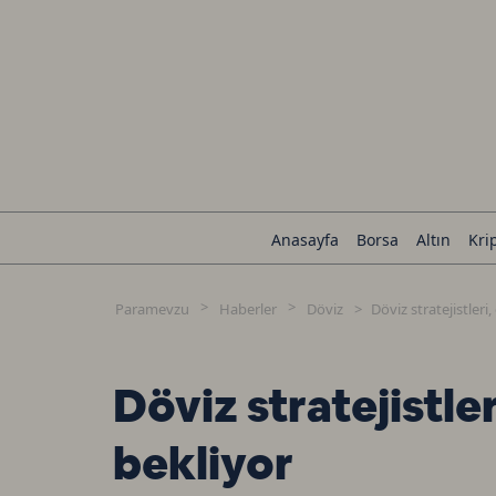
Anasayfa
Borsa
Altın
Kri
Paramevzu
Haberler
Döviz
Döviz stratejistleri
Döviz stratejistle
bekliyor