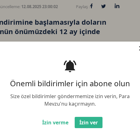
üncelleme:
12.08.2025 23:00:02
Paylaş :
z indirimine başlamasıyla doların
nün önümüzdeki 12 ay içinde
Önemli bildirimler için abone olun
Bi
Size özel bildirimler göndermemize izin verin, Para
Mevzu'nu kaçırmayın.
Et
İzin verme
İzin ver
BN