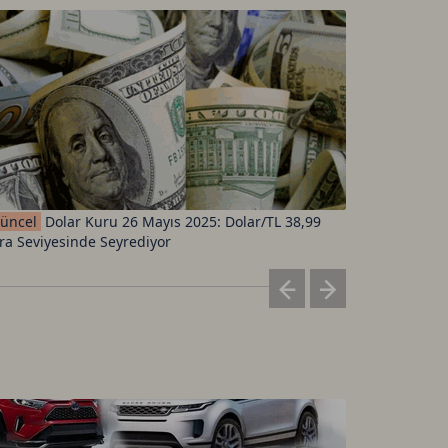
üncel
Dolar Kuru 26 Mayıs 2025: Dolar/TL 38,99
Merkez
Ba
ira Seviyesinde Seyrediyor
rekoru