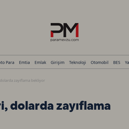
pto Para
Emtia
Emlak
Girişim
Teknoloji
Otomobil
BES
Ya
, dolarda zayıflama bekliyor
ri, dolarda zayıflama