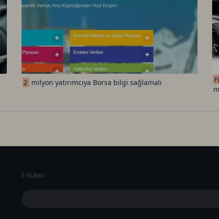
F
2
milyon yatırımcıya Borsa bilgi sağlamalı
m
E-Bülten