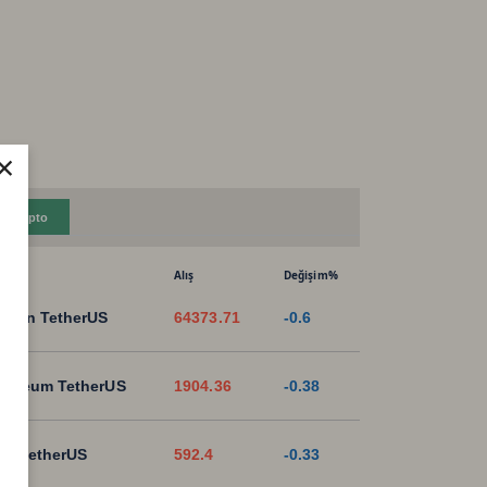
×
Kripto
Alış
Değişim%
tcoin TetherUS
64373.71
-0.6
hereum TetherUS
1904.36
-0.38
B TetherUS
592.4
-0.33