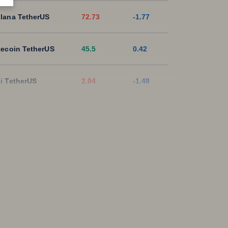
lana TetherUS
72.73
-1.77
tecoin TetherUS
45.5
0.42
i TetherUS
2.04
-1.48
pple TetherUS
1.0364
-2.7
D Coin TetherUS
1.0007
-0.02
SDT
1.0003
0
ON TetherUS
0.3272
-0.12