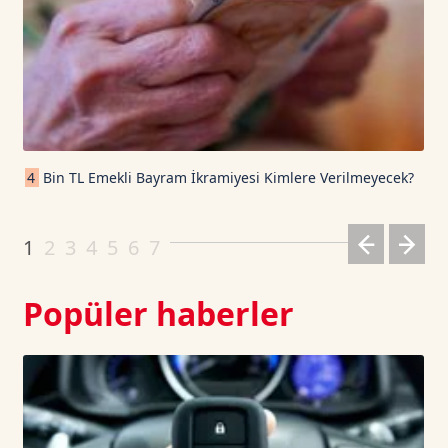
USDT
1.0003
0
TRON TetherUS
0.3272
-0.12
Cardano TetherUS
0.204
6.46
4
Bin TL Emekli Bayram İkramiyesi Kimlere Verilmeyecek?
Dogecoin TetherUS
0.069
-1.65
1
2
3
4
5
6
7
Popüler haberler