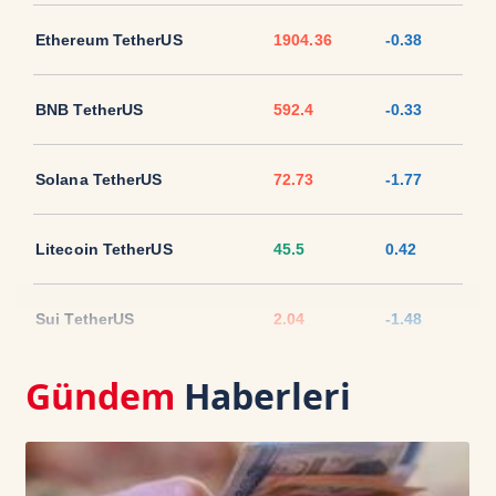
Ethereum TetherUS
1904.36
-0.38
BNB TetherUS
592.4
-0.33
Solana TetherUS
72.73
-1.77
Litecoin TetherUS
45.5
0.42
Sui TetherUS
2.04
-1.48
Gündem
Haberleri
Ripple TetherUS
1.0364
-2.7
USD Coin TetherUS
1.0007
-0.02