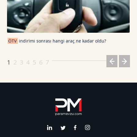
ÖTV
indirimi sonrası hangi araç ne kadar oldu?
1
2
3
4
5
6
7