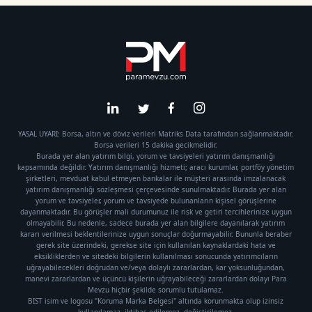
YASAL UYARI: Borsa, altın ve döviz verileri Matriks Data tarafından sağlanmaktadır.
Borsa verileri 15 dakika gecikmelidir.
Burada yer alan yatırım bilgi, yorum ve tavsiyeleri yatırım danışmanlığı
kapsamında değildir. Yatırım danışmanlığı hizmeti; aracı kurumlar, portföy yönetim
şirketleri, mevduat kabul etmeyen bankalar ile müşteri arasında imzalanacak
yatırım danışmanlığı sözleşmesi çerçevesinde sunulmaktadır. Burada yer alan
yorum ve tavsiyeler, yorum ve tavsiyede bulunanların kişisel görüşlerine
dayanmaktadır. Bu görüşler mali durumunuz ile risk ve getiri tercihlerinize uygun
olmayabilir. Bu nedenle, sadece burada yer alan bilgilere dayanılarak yatırım
kararı verilmesi beklentilerinize uygun sonuçlar doğurmayabilir. Bununla beraber
gerek site üzerindeki, gerekse site için kullanılan kaynaklardaki hata ve
eksikliklerden ve sitedeki bilgilerin kullanılması sonucunda yatırımcıların
uğrayabilecekleri doğrudan ve/veya dolaylı zararlardan, kar yoksunluğundan,
manevi zararlardan ve üçüncü kişilerin uğrayabileceği zararlardan dolayı Para
Mevzu hiçbir şekilde sorumlu tutulamaz.
BIST isim ve logosu "Koruma Marka Belgesi" altında korunmakta olup izinsiz