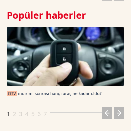
Popüler haberler
ÖTV
indirimi sonrası hangi araç ne kadar oldu?
1
2
3
4
5
6
7