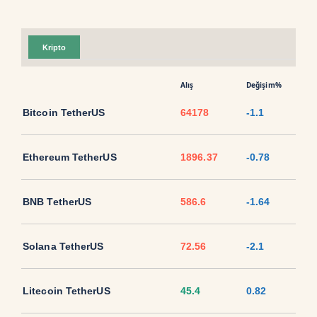
Kripto
Alış
Değişim%
Bitcoin TetherUS
64178
-1.1
Ethereum TetherUS
1896.37
-0.78
BNB TetherUS
586.6
-1.64
Solana TetherUS
72.56
-2.1
Litecoin TetherUS
45.4
0.82