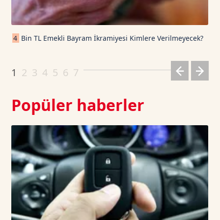
Cardano TetherUS
0.201
6.67
4
Bin TL Emekli Bayram İkramiyesi Kimlere Verilmeyecek?
Dogecoin TetherUS
0.0693
-0.92
1
2
3
4
5
6
7
Popüler haberler