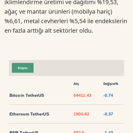
iklimlendirme üretimi ve dağıtımı %19,53,
ağaç ve mantar ürünleri (mobilya hariç)
%6,61, metal cevherleri %5,54 ile endekslerin
en fazla arttığı alt sektörler oldu.
Kripto
Alış
Değişim%
Bitcoin TetherUS
64411.43
-0.74
Ethereum TetherUS
1904.62
-0.37
BNB TetherUS
587.5
-1.43