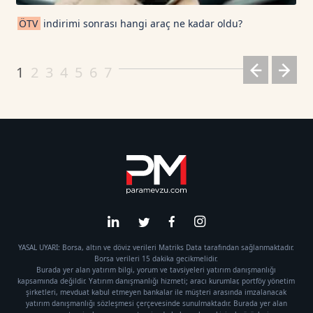
ÖTV
indirimi sonrası hangi araç ne kadar oldu?
1
2
3
4
5
6
7
YASAL UYARI: Borsa, altın ve döviz verileri Matriks Data tarafından sağlanmaktadır.
Borsa verileri 15 dakika gecikmelidir.
Burada yer alan yatırım bilgi, yorum ve tavsiyeleri yatırım danışmanlığı
kapsamında değildir. Yatırım danışmanlığı hizmeti; aracı kurumlar, portföy yönetim
şirketleri, mevduat kabul etmeyen bankalar ile müşteri arasında imzalanacak
yatırım danışmanlığı sözleşmesi çerçevesinde sunulmaktadır. Burada yer alan