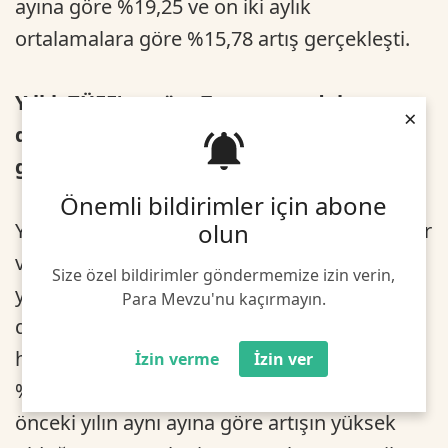
ayına göre %19,25 ve on iki aylık
ortalamalara göre %15,78 artış gerçekleşti.
Yıllık TÜFE'ye göre 7 ana grup daha
×
düşük, 5 ana grup daha yüksek değişim
gösterdi
Önemli bildirimler için abone
olun
Yıllık en düşük artış %1,79 ile alkollü içecekler
ve tütün grubunda gerçekleşti. Bir önceki
Size özel bildirimler göndermemize izin verin,
yılın aynı ayına göre artışın düşük olduğu
Para Mevzu'nu kaçırmayın.
diğer ana gruplar sırasıyla, %4,79 ile
haberleşme, %7,47 ile giyim ve ayakkabı ve
İzin verme
İzin ver
%10,75 ile eğitim oldu. Buna karşılık, bir
önceki yılın aynı ayına göre artışın yüksek