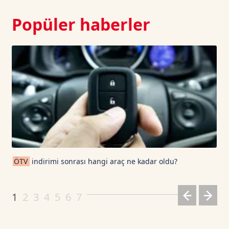
Popüler haberler
ÖTV
indirimi sonrası hangi araç ne kadar oldu?
1
2
3
4
5
6
7