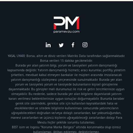
YASAL UYARI: Borsa, altın ve döviz verileri Matriks Data tarafından sağlanmaktadır.
Borsa verileri 15 dakika gecikmelidir.
Burada yer alan yatırım bilgi, yorum ve tavsiyeleri yatırım danışmanlığı
kapsamında değildir. Yatırım danışmanlığı hizmeti; aracı kurumlar, portföy yönetim
şirketleri, mevduat kabul etmeyen bankalar ile müşteri arasında imzalanacak
yatırım danışmanlığı sözleşmesi çerçevesinde sunulmaktadır. Burada yer alan
yorum ve tavsiyeler, yorum ve tavsiyede bulunanların kişisel görüşlerine
dayanmaktadır. Bu görüşler mali durumunuz ile risk ve getiri tercihlerinize uygun
olmayabilir. Bu nedenle, sadece burada yer alan bilgilere dayanılarak yatırım
kararı verilmesi beklentilerinize uygun sonuçlar doğurmayabilir. Bununla beraber
gerek site üzerindeki, gerekse site için kullanılan kaynaklardaki hata ve
eksikliklerden ve sitedeki bilgilerin kullanılması sonucunda yatırımcıların
uğrayabilecekleri doğrudan ve/veya dolaylı zararlardan, kar yoksunluğundan,
manevi zararlardan ve üçüncü kişilerin uğrayabileceği zararlardan dolayı Para
Mevzu hiçbir şekilde sorumlu tutulamaz.
BIST isim ve logosu "Koruma Marka Belgesi" altında korunmakta olup izinsiz
kullanılamaz, iktibas edilemez, değiştirilemez.