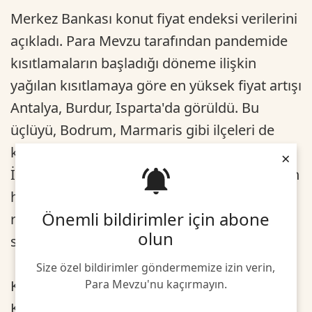
Merkez Bankası konut fiyat endeksi verilerini
açıkladı. Para Mevzu tarafından pandemide
kısıtlamaların başladığı döneme ilişkin
yağılan kısıtlamaya göre en yüksek fiyat artışı
Antalya, Burdur, Isparta'da görüldü. Bu
üçlüyü, Bodrum, Marmaris gibi ilçeleri de
kapsayan Aydın, Denizli, Muğla izledi.
×
İzmir de bu arada yaşanan ve 116 vatandaşın
hayatını kaybetmesine neden olan depreme
Önemli bildirimler için abone
rağmen konut fiyatları çok hızlı bir yükseliş
olun
sergiledi.
Size özel bildirimler göndermemize izin verin,
Kilis, Adıyaman, Gaziantep ve Hatay,
Para Mevzu'nu kaçırmayın.
Kahramanmaraş, Osmaniye'de özellikle