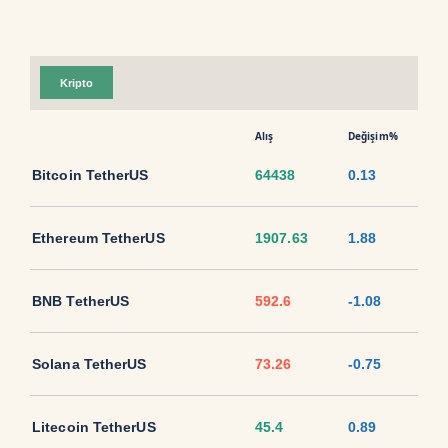
Kripto
Alış
Değişim%
Bitcoin TetherUS
64438
0.13
Ethereum TetherUS
1907.63
1.88
BNB TetherUS
592.6
-1.08
Solana TetherUS
73.26
-0.75
Litecoin TetherUS
45.4
0.89