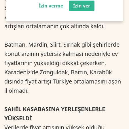
İzin verme
İzin ver
Suriyeli mültecilerin etkisiyle yaşanan fiyat
artışları devam ederken, İstanbul'da ise fiyat
artışları ortalamanın çok altında kaldı.
Batman, Mardin, Siirt, Şırnak gibi şehirlerde
konut arzının yetersiz kalması nedeniyle ev
fiyatlarının yükseldiği dikkat çekerken,
Karadeniz'de Zonguldak, Bartın, Karabük
dışında fiyat artışı Türkiye ortalamasını aşan
il olmadı.
SAHİL KASABASINA YERLEŞENLERLE
YÜKSELDİ
Verilerde fiyat artışının yüksek olduğu