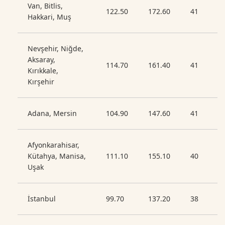
Van, Bitlis,
122.50
172.60
41
Hakkari, Muş
Nevşehir, Niğde,
Aksaray,
114.70
161.40
41
Kırıkkale,
Kırşehir
Adana, Mersin
104.90
147.60
41
Afyonkarahisar,
Kütahya, Manisa,
111.10
155.10
40
Uşak
İstanbul
99.70
137.20
38