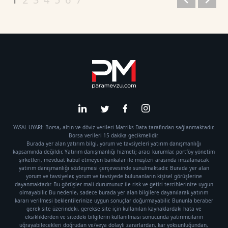
YASAL UYARI: Borsa, altın ve döviz verileri Matriks Data tarafından sağlanmaktadır.
Borsa verileri 15 dakika gecikmelidir.
Burada yer alan yatırım bilgi, yorum ve tavsiyeleri yatırım danışmanlığı
kapsamında değildir. Yatırım danışmanlığı hizmeti; aracı kurumlar, portföy yönetim
şirketleri, mevduat kabul etmeyen bankalar ile müşteri arasında imzalanacak
yatırım danışmanlığı sözleşmesi çerçevesinde sunulmaktadır. Burada yer alan
yorum ve tavsiyeler, yorum ve tavsiyede bulunanların kişisel görüşlerine
dayanmaktadır. Bu görüşler mali durumunuz ile risk ve getiri tercihlerinize uygun
olmayabilir. Bu nedenle, sadece burada yer alan bilgilere dayanılarak yatırım
kararı verilmesi beklentilerinize uygun sonuçlar doğurmayabilir. Bununla beraber
gerek site üzerindeki, gerekse site için kullanılan kaynaklardaki hata ve
eksikliklerden ve sitedeki bilgilerin kullanılması sonucunda yatırımcıların
uğrayabilecekleri doğrudan ve/veya dolaylı zararlardan, kar yoksunluğundan,