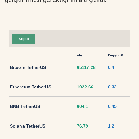
Kripto
Alış
Değişim%
Bitcoin TetherUS
65117.28
0.4
Ethereum TetherUS
1922.66
0.32
BNB TetherUS
604.1
0.45
Solana TetherUS
76.79
1.2