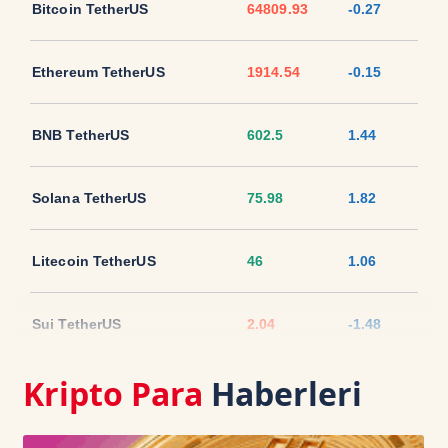
Bitcoin TetherUS
64809.93
-0.27
Ethereum TetherUS
1914.54
-0.15
BNB TetherUS
602.5
1.44
Solana TetherUS
75.98
1.82
Litecoin TetherUS
46
1.06
Sui TetherUS
2.04
-1.48
Kripto Para
Haberleri
Ripple TetherUS
1.0376
0.29