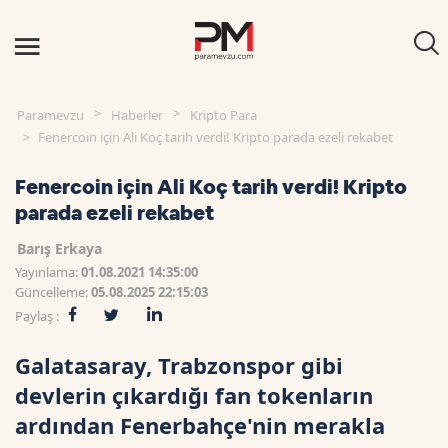
Paramevzu
Haberler
Kripto Para
Fenercoin için Ali Koç tarih verdi! Kripto parada ezeli rekabet
Fenercoin için Ali Koç tarih verdi! Kripto
parada ezeli rekabet
Barış Erkaya
Yayınlama:
01.08.2021 14:35:00
Güncelleme:
05.08.2025 22:15:03
Paylaş :
Galatasaray, Trabzonspor gibi
devlerin çıkardığı fan tokenların
ardından Fenerbahçe'nin merakla