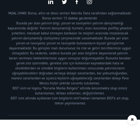
YASAL UYARI: Borsa, altın ve döviz verileri Matriks Data tarafından sağlanmaktadır.
Borsa verileri 15 dakika gecikmelidir.
Burada yer alan yatırım bilgi, yorum ve tavsiyeleri yatırım danışmanlığı
kapsamında değildir. Yatırım danışmanlığı hizmeti; aracı kurumlar, portföy yönetim
şirketleri, mevduat kabul etmeyen bankalar ile müşteri arasında imzalanacak
yatırım danışmanlığı sözleşmesi çerçevesinde sunulmaktadır. Burada yer alan
yorum ve tavsiyeler, yorum ve tavsiyede bulunanların kişisel görüşlerine
dayanmaktadır. Bu görüşler mali durumunuz ile risk ve getiri tercihlerinize uygun
olmayabilir. Bu nedenle, sadece burada yer alan bilgilere dayanılarak yatırım
kararı verilmesi beklentilerinize uygun sonuçlar doğurmayabilir. Bununla beraber
gerek site üzerindeki, gerekse site için kullanılan kaynaklardaki hata ve
eksikliklerden ve sitedeki bilgilerin kullanılması sonucunda yatırımcıların
uğrayabilecekleri doğrudan ve/veya dolaylı zararlardan, kar yoksunluğundan,
manevi zararlardan ve üçüncü kişilerin uğrayabileceği zararlardan dolayı Para
Mevzu hiçbir şekilde sorumlu tutulamaz.
BIST isim ve logosu "Koruma Marka Belgesi" altında korunmakta olup izinsiz
kullanılamaz, iktibas edilemez, değiştirilemez.
BIST ismi altında açıklanan tüm bilgilerin telif hakları tamamen BIST'e ait olup,
tekrar yayınlanamaz
✖
Künye
|
Gizlilik Politikası
Telif hakkı © 2021 Para Mevzu