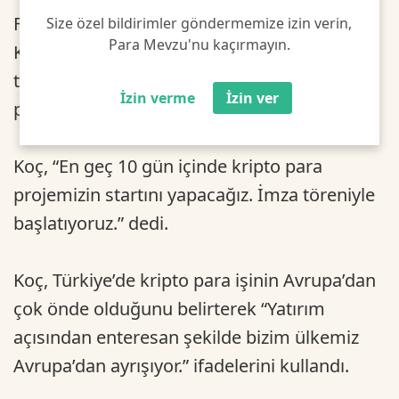
Fenerbahçe Başkanı Ali Koç, Yüksek Divan
Size özel bildirimler göndermemize izin verin,
Para Mevzu'nu kaçırmayın.
Kurulu Toplantısı’nda yaptığı açıklamada,
taraftarların uzun zamandır beklediği kripto
İzin verme
İzin ver
parayla ilgili ilk kez süre verdi.
Koç, “En geç 10 gün içinde kripto para
projemizin startını yapacağız. İmza töreniyle
başlatıyoruz.” dedi.
Koç, Türkiye’de kripto para işinin Avrupa’dan
çok önde olduğunu belirterek “Yatırım
açısından enteresan şekilde bizim ülkemiz
Avrupa’dan ayrışıyor.” ifadelerini kullandı.