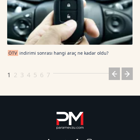
ÖTV
indirimi sonrası hangi araç ne kadar oldu?
1
2
3
4
5
6
7