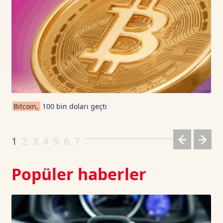
USD Coin TetherUS
1.0007
0.03
USDT
1.0003
0
TRON TetherUS
0.3301
0.82
Cardano TetherUS
0.199
-0.6
Bitcoin,
100 bin doları geçti
Dogecoin TetherUS
0.07
-0.31
1
2
3
4
5
6
7
Popüler haberler