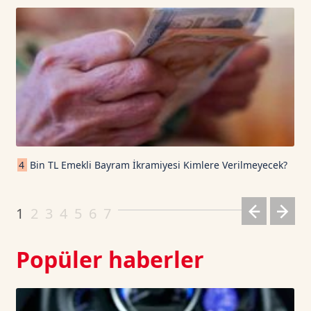
USD Coin TetherUS
1.0007
-0.03
USDT
1.0003
0
TRON TetherUS
0.3271
0.03
Cardano TetherUS
0.2
6.31
4
Bin TL Emekli Bayram İkramiyesi Kimlere Verilmeyecek?
Dogecoin TetherUS
0.0694
-0.44
1
2
3
4
5
6
7
Popüler haberler