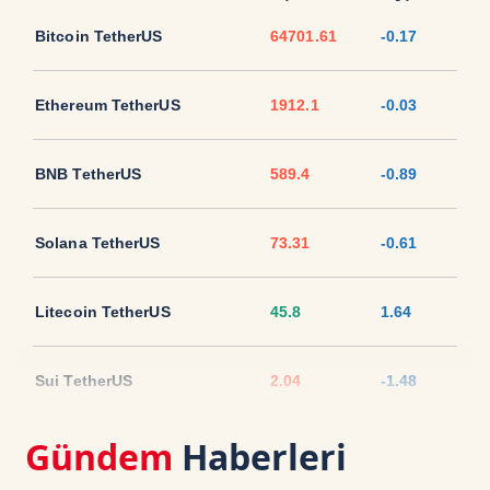
Bitcoin TetherUS
64701.61
-0.17
Ethereum TetherUS
1912.1
-0.03
BNB TetherUS
589.4
-0.89
Solana TetherUS
73.31
-0.61
Litecoin TetherUS
45.8
1.64
Sui TetherUS
2.04
-1.48
Gündem
Haberleri
Ripple TetherUS
1.0333
-1.72