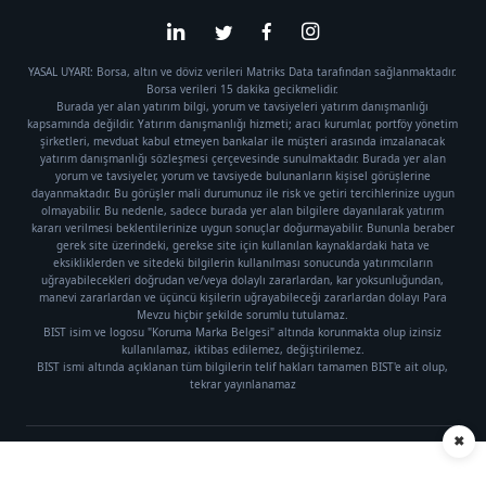
YASAL UYARI: Borsa, altın ve döviz verileri Matriks Data tarafından sağlanmaktadır.
Borsa verileri 15 dakika gecikmelidir.
Burada yer alan yatırım bilgi, yorum ve tavsiyeleri yatırım danışmanlığı
kapsamında değildir. Yatırım danışmanlığı hizmeti; aracı kurumlar, portföy yönetim
şirketleri, mevduat kabul etmeyen bankalar ile müşteri arasında imzalanacak
yatırım danışmanlığı sözleşmesi çerçevesinde sunulmaktadır. Burada yer alan
yorum ve tavsiyeler, yorum ve tavsiyede bulunanların kişisel görüşlerine
dayanmaktadır. Bu görüşler mali durumunuz ile risk ve getiri tercihlerinize uygun
olmayabilir. Bu nedenle, sadece burada yer alan bilgilere dayanılarak yatırım
kararı verilmesi beklentilerinize uygun sonuçlar doğurmayabilir. Bununla beraber
gerek site üzerindeki, gerekse site için kullanılan kaynaklardaki hata ve
eksikliklerden ve sitedeki bilgilerin kullanılması sonucunda yatırımcıların
uğrayabilecekleri doğrudan ve/veya dolaylı zararlardan, kar yoksunluğundan,
manevi zararlardan ve üçüncü kişilerin uğrayabileceği zararlardan dolayı Para
Mevzu hiçbir şekilde sorumlu tutulamaz.
BIST isim ve logosu "Koruma Marka Belgesi" altında korunmakta olup izinsiz
kullanılamaz, iktibas edilemez, değiştirilemez.
BIST ismi altında açıklanan tüm bilgilerin telif hakları tamamen BIST'e ait olup,
tekrar yayınlanamaz
✖
Künye
|
Gizlilik Politikası