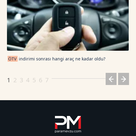
ÖTV
indirimi sonrası hangi araç ne kadar oldu?
1
2
3
4
5
6
7