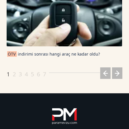
ÖTV
indirimi sonrası hangi araç ne kadar oldu?
1
2
3
4
5
6
7