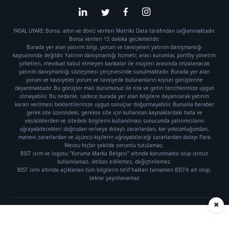
YASAL UYARI: Borsa, altın ve döviz verileri Matriks Data tarafından sağlanmaktadır.
Borsa verileri 15 dakika gecikmelidir.
Burada yer alan yatırım bilgi, yorum ve tavsiyeleri yatırım danışmanlığı
kapsamında değildir. Yatırım danışmanlığı hizmeti; aracı kurumlar, portföy yönetim
şirketleri, mevduat kabul etmeyen bankalar ile müşteri arasında imzalanacak
yatırım danışmanlığı sözleşmesi çerçevesinde sunulmaktadır. Burada yer alan
yorum ve tavsiyeler, yorum ve tavsiyede bulunanların kişisel görüşlerine
dayanmaktadır. Bu görüşler mali durumunuz ile risk ve getiri tercihlerinize uygun
olmayabilir. Bu nedenle, sadece burada yer alan bilgilere dayanılarak yatırım
kararı verilmesi beklentilerinize uygun sonuçlar doğurmayabilir. Bununla beraber
gerek site üzerindeki, gerekse site için kullanılan kaynaklardaki hata ve
eksikliklerden ve sitedeki bilgilerin kullanılması sonucunda yatırımcıların
uğrayabilecekleri doğrudan ve/veya dolaylı zararlardan, kar yoksunluğundan,
manevi zararlardan ve üçüncü kişilerin uğrayabileceği zararlardan dolayı Para
Mevzu hiçbir şekilde sorumlu tutulamaz.
BIST isim ve logosu "Koruma Marka Belgesi" altında korunmakta olup izinsiz
kullanılamaz, iktibas edilemez, değiştirilemez.
BIST ismi altında açıklanan tüm bilgilerin telif hakları tamamen BIST'e ait olup,
tekrar yayınlanamaz
✖
Künye
|
Gizlilik Politikası