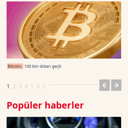
USD Coin TetherUS
1.0006
-0.04
USDT
1.0003
0
TRON TetherUS
0.3278
-0.12
Cardano TetherUS
0.2
4.17
Bitcoin,
100 bin doları geçti
Dogecoin TetherUS
0.0701
1.85
1
2
3
4
5
6
7
Popüler haberler