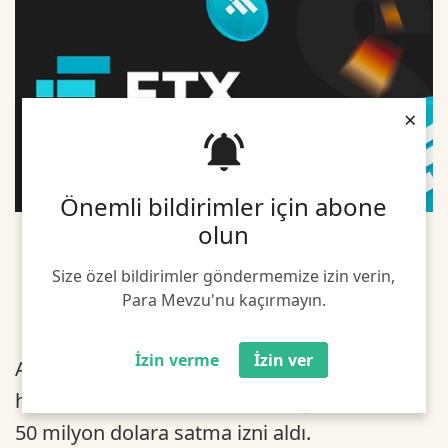
×
Önemli bildirimler için abone
olun
Size özel bildirimler göndermemize izin verin,
Para Mevzu'nu kaçırmayın.
İzin verme
İzin ver
ABD merkezli kripto borsası FTX, iflas
halindeki durumunu atlatmak için LedgerX'i
50 milyon dolara satma izni aldı.