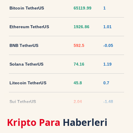
Bitcoin TetherUS
65119.99
1
Ethereum TetherUS
1926.86
1.01
BNB TetherUS
592.5
-0.05
Solana TetherUS
74.16
1.19
Litecoin TetherUS
45.8
0.7
Sui TetherUS
2.04
-1.48
Kripto Para
Haberleri
Ripple TetherUS
1.0377
-0.81