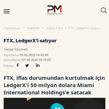
Paramevzu
Haberler
Kripto Para
FTX, LedgerX'i satıyor
FTX, LedgerX'i satıyor
Serap Sürmeli
Yayınlama:
05.05.2023 14:43:00
Güncelleme:
07.08.2025 10:15:03
Paylaş :
FTX, iflas durumundan kurtulmak için
LedgerX'i 50 milyon dolara Miami
International Holdings'e satacak