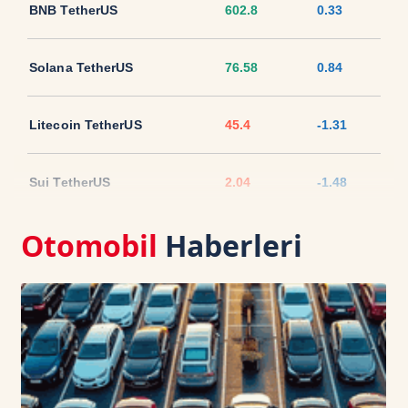
BNB TetherUS
602.8
0.33
Solana TetherUS
76.58
0.84
Litecoin TetherUS
45.4
-1.31
Sui TetherUS
2.04
-1.48
Otomobil
Haberleri
Ripple TetherUS
1.0315
-0.42
USD Coin TetherUS
1.0007
0.01
USDT
1.0003
0