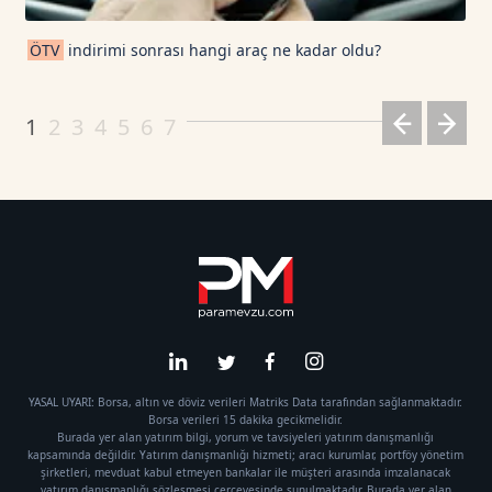
ÖTV
indirimi sonrası hangi araç ne kadar oldu?
1
2
3
4
5
6
7
YASAL UYARI: Borsa, altın ve döviz verileri Matriks Data tarafından sağlanmaktadır.
Borsa verileri 15 dakika gecikmelidir.
Burada yer alan yatırım bilgi, yorum ve tavsiyeleri yatırım danışmanlığı
kapsamında değildir. Yatırım danışmanlığı hizmeti; aracı kurumlar, portföy yönetim
şirketleri, mevduat kabul etmeyen bankalar ile müşteri arasında imzalanacak
yatırım danışmanlığı sözleşmesi çerçevesinde sunulmaktadır. Burada yer alan