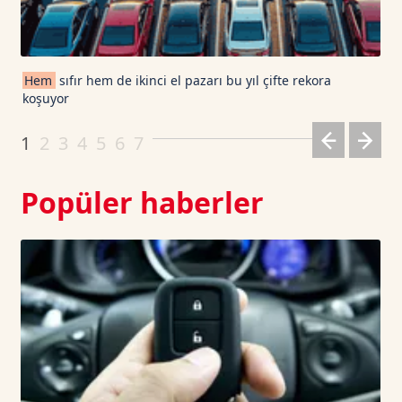
TRON TetherUS
0.3303
0.21
Cardano TetherUS
0.197
-0.86
Hem
sıfır hem de ikinci el pazarı bu yıl çifte rekora
koşuyor
Dogecoin TetherUS
0.0697
-0.54
1
2
3
4
5
6
7
Popüler haberler