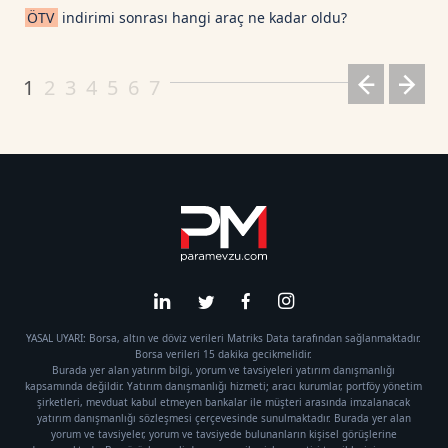
ÖTV
indirimi sonrası hangi araç ne kadar oldu?
1
2
3
4
5
6
7
YASAL UYARI: Borsa, altın ve döviz verileri Matriks Data tarafından sağlanmaktadır.
Borsa verileri 15 dakika gecikmelidir.
Burada yer alan yatırım bilgi, yorum ve tavsiyeleri yatırım danışmanlığı
kapsamında değildir. Yatırım danışmanlığı hizmeti; aracı kurumlar, portföy yönetim
şirketleri, mevduat kabul etmeyen bankalar ile müşteri arasında imzalanacak
yatırım danışmanlığı sözleşmesi çerçevesinde sunulmaktadır. Burada yer alan
yorum ve tavsiyeler, yorum ve tavsiyede bulunanların kişisel görüşlerine