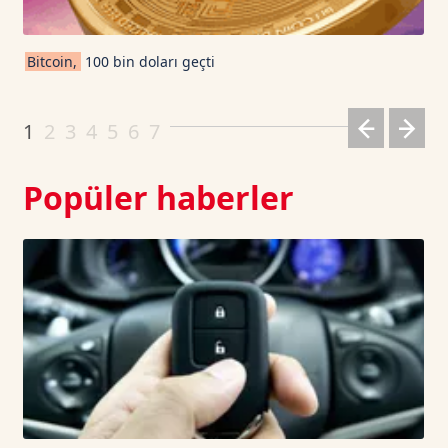
Cardano TetherUS
0.194
-1.67
Bitcoin,
100 bin doları geçti
Dogecoin TetherUS
0.0699
-0.89
1
2
3
4
5
6
7
Popüler haberler