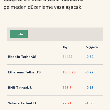
gelmeden düzenleme yasalaşacak.
Kripto
Alış
Değişim%
Bitcoin TetherUS
64422
-0.32
Ethereum TetherUS
1903.79
-0.27
BNB TetherUS
593.8
-0.13
Solana TetherUS
72.71
-1.56