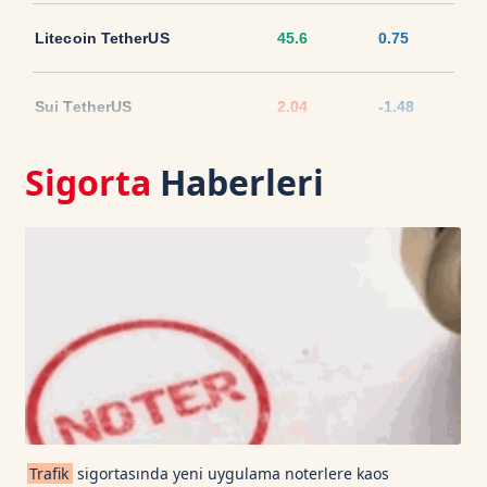
Litecoin TetherUS
45.6
0.75
Sui TetherUS
2.04
-1.48
Sigorta
Haberleri
Ripple TetherUS
1.0379
-1.86
USD Coin TetherUS
1.0007
-0.01
USDT
1.0003
0
TRON TetherUS
0.3272
-0.4
Cardano TetherUS
0.2
4.55
Trafik
sigortasında yeni uygulama noterlere kaos