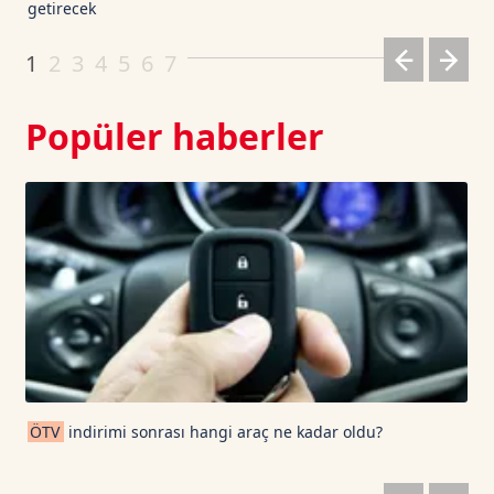
getirecek
Dogecoin TetherUS
0.0693
-0.79
1
2
3
4
5
6
7
Popüler haberler
ÖTV
indirimi sonrası hangi araç ne kadar oldu?