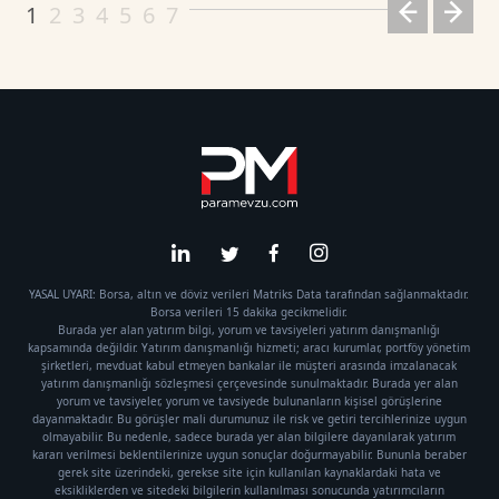
1
2
3
4
5
6
7
YASAL UYARI: Borsa, altın ve döviz verileri Matriks Data tarafından sağlanmaktadır.
Borsa verileri 15 dakika gecikmelidir.
Burada yer alan yatırım bilgi, yorum ve tavsiyeleri yatırım danışmanlığı
kapsamında değildir. Yatırım danışmanlığı hizmeti; aracı kurumlar, portföy yönetim
şirketleri, mevduat kabul etmeyen bankalar ile müşteri arasında imzalanacak
yatırım danışmanlığı sözleşmesi çerçevesinde sunulmaktadır. Burada yer alan
yorum ve tavsiyeler, yorum ve tavsiyede bulunanların kişisel görüşlerine
dayanmaktadır. Bu görüşler mali durumunuz ile risk ve getiri tercihlerinize uygun
olmayabilir. Bu nedenle, sadece burada yer alan bilgilere dayanılarak yatırım
kararı verilmesi beklentilerinize uygun sonuçlar doğurmayabilir. Bununla beraber
gerek site üzerindeki, gerekse site için kullanılan kaynaklardaki hata ve
eksikliklerden ve sitedeki bilgilerin kullanılması sonucunda yatırımcıların