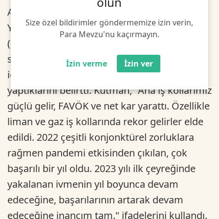
olun
Açıklamada görüşlerine yer verilen GYH
Size özel bildirimler göndermemize izin verin,
Yönetim Kurulu Başkanı ve Üst Yönetcisi
Para Mevzu'nu kaçırmayın.
(CEO) Mehmet Kutman, ilk çeyrekteki güçlü
sonuçların etkisiyle 2023’e, yılın geri kalanı
İzin verme
İzin ver
için gelecek vaat eden bir başlangıç
yaptıklarını belirtti. Kutman, "Ana iş kollarımız
güçlü gelir, FAVÖK ve net kar yarattı. Özellikle
liman ve gaz iş kollarında rekor gelirler elde
edildi. 2022 çeşitli konjonktürel zorluklara
rağmen pandemi etkisinden çıkılan, çok
başarılı bir yıl oldu. 2023 yılı ilk çeyreğinde
yakalanan ivmenin yıl boyunca devam
edeceğine, başarılarının artarak devam
edeceğine inancım tam." ifadelerini kullandı.