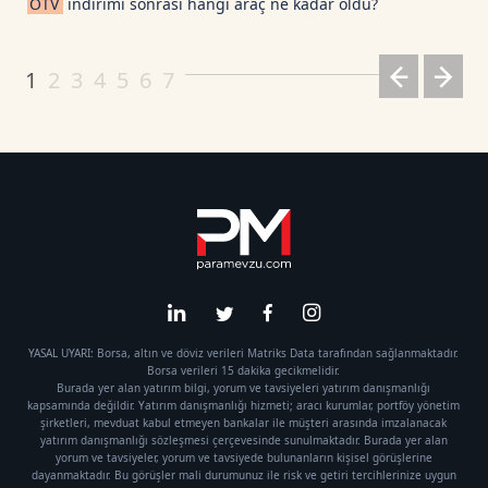
ÖTV
indirimi sonrası hangi araç ne kadar oldu?
1
2
3
4
5
6
7
YASAL UYARI: Borsa, altın ve döviz verileri Matriks Data tarafından sağlanmaktadır.
Borsa verileri 15 dakika gecikmelidir.
Burada yer alan yatırım bilgi, yorum ve tavsiyeleri yatırım danışmanlığı
kapsamında değildir. Yatırım danışmanlığı hizmeti; aracı kurumlar, portföy yönetim
şirketleri, mevduat kabul etmeyen bankalar ile müşteri arasında imzalanacak
yatırım danışmanlığı sözleşmesi çerçevesinde sunulmaktadır. Burada yer alan
yorum ve tavsiyeler, yorum ve tavsiyede bulunanların kişisel görüşlerine
dayanmaktadır. Bu görüşler mali durumunuz ile risk ve getiri tercihlerinize uygun