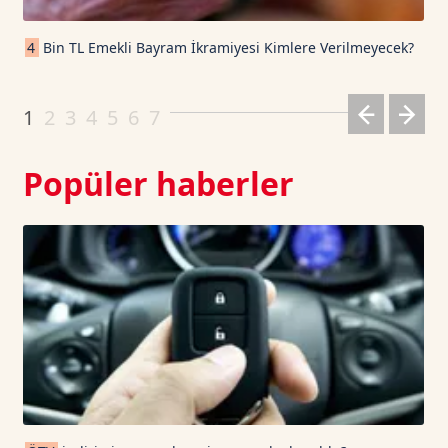
Cardano TetherUS
0.203
6.51
4
Bin TL Emekli Bayram İkramiyesi Kimlere Verilmeyecek?
Dogecoin TetherUS
0.069
-1.82
1
2
3
4
5
6
7
Popüler haberler