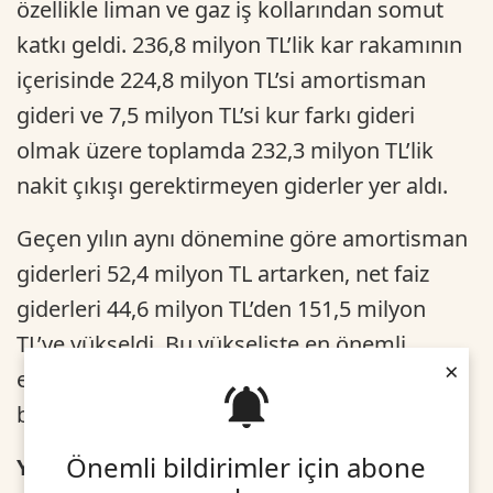
özellikle liman ve gaz iş kollarından somut
katkı geldi. 236,8 milyon TL’lik kar rakamının
içerisinde 224,8 milyon TL’si amortisman
gideri ve 7,5 milyon TL’si kur farkı gideri
olmak üzere toplamda 232,3 milyon TL’lik
nakit çıkışı gerektirmeyen giderler yer aldı.
Geçen yılın aynı dönemine göre amortisman
giderleri 52,4 milyon TL artarken, net faiz
giderleri 44,6 milyon TL’den 151,5 milyon
TL’ye yükseldi. Bu yükselişte en önemli
×
etkenler LIBOR artışı ve TL'nin yabancı para
birimleri karşısında değer kaybı oldu.
Önemli bildirimler için abone
YAKALANAN İVME DEVAM EDECEK