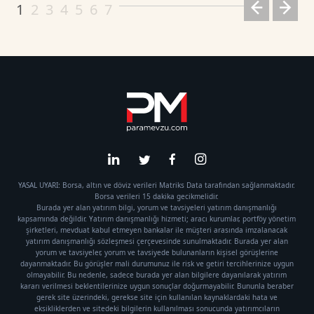
1
2
3
4
5
6
7
YASAL UYARI: Borsa, altın ve döviz verileri Matriks Data tarafından sağlanmaktadır.
Borsa verileri 15 dakika gecikmelidir.
Burada yer alan yatırım bilgi, yorum ve tavsiyeleri yatırım danışmanlığı
kapsamında değildir. Yatırım danışmanlığı hizmeti; aracı kurumlar, portföy yönetim
şirketleri, mevduat kabul etmeyen bankalar ile müşteri arasında imzalanacak
yatırım danışmanlığı sözleşmesi çerçevesinde sunulmaktadır. Burada yer alan
yorum ve tavsiyeler, yorum ve tavsiyede bulunanların kişisel görüşlerine
dayanmaktadır. Bu görüşler mali durumunuz ile risk ve getiri tercihlerinize uygun
olmayabilir. Bu nedenle, sadece burada yer alan bilgilere dayanılarak yatırım
kararı verilmesi beklentilerinize uygun sonuçlar doğurmayabilir. Bununla beraber
gerek site üzerindeki, gerekse site için kullanılan kaynaklardaki hata ve
eksikliklerden ve sitedeki bilgilerin kullanılması sonucunda yatırımcıların