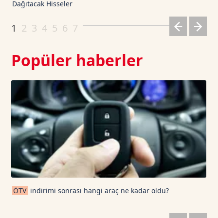
Dağıtacak Hisseler
Dogecoin TetherUS
0.0702
-0.19
1
2
3
4
5
6
7
Popüler haberler
ÖTV
indirimi sonrası hangi araç ne kadar oldu?