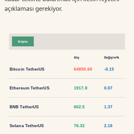
açıklaması gerekiyor.
Kripto
Alış
Değişim%
Bitcoin TetherUS
64859.69
-0.15
Ethereum TetherUS
1917.8
0.07
BNB TetherUS
602.5
1.37
Solana TetherUS
76.32
2.18