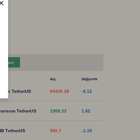
×
Kripto
Alış
Değişim%
tcoin TetherUS
64435.28
-0.12
hereum TetherUS
1908.23
1.62
B TetherUS
592.7
-1.19