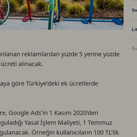
So
Li
Su
ınlanan reklamlardan yüzde 5 yerine yüzde
ücreti alınacak.
Ri
taya göre Türkiye’deki ek ücretlerde
US
U
re, Google Ads’in 1 Kasım 2020’den
uladığı Yasal İşlem Maliyeti, 1 Temmuz
TR
ulanacak. Örneğin kullanıcıların 100 TL'lik