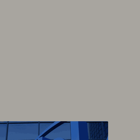
rdano TetherUS
0.195
1.72
gecoin TetherUS
0.0689
-1.54