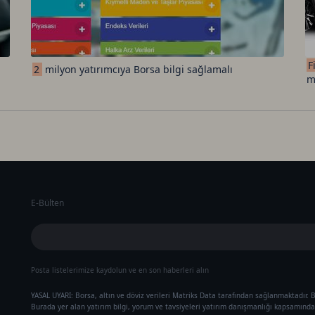
F
2
milyon yatırımcıya Borsa bilgi sağlamalı
m
E-Bülten
Posta listelerimize kaydolun ve en son haberleri alın
YASAL UYARI: Borsa, altın ve döviz verileri Matriks Data tarafından sağlanmaktadır. B
Burada yer alan yatırım bilgi, yorum ve tavsiyeleri yatırım danışmanlığı kapsamında 