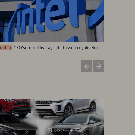
ntel'in
CEO'su emekliye ayrıldı, hisseleri yükseldi
Elon
Musk