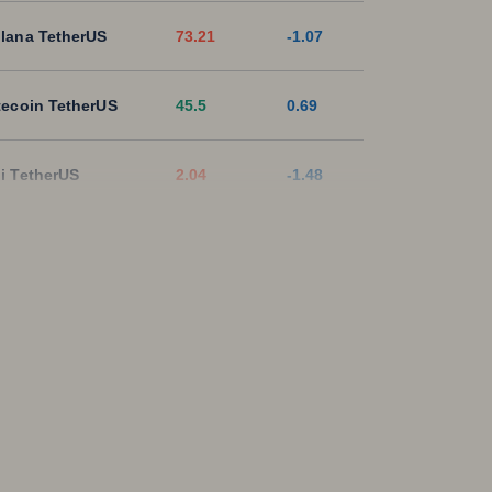
lana TetherUS
73.21
-1.07
tecoin TetherUS
45.5
0.69
i TetherUS
2.04
-1.48
pple TetherUS
1.0446
-1.75
D Coin TetherUS
1.0009
0.02
SDT
1.0003
0
ON TetherUS
0.3278
-0.15