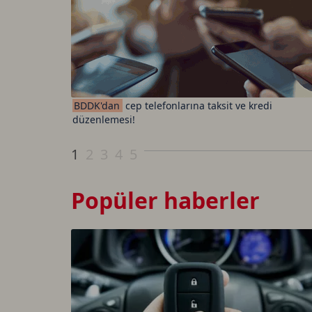
BDDK'dan
cep telefonlarına taksit ve kredi
düzenlemesi!
1
2
3
4
5
Popüler haberler