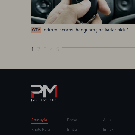
ÖTV
indirimi sonrası hangi araç ne kadar oldu?
1
2
3
4
5
Anasayfa
Borsa
Altın
Kripto Para
Emtia
Emlak