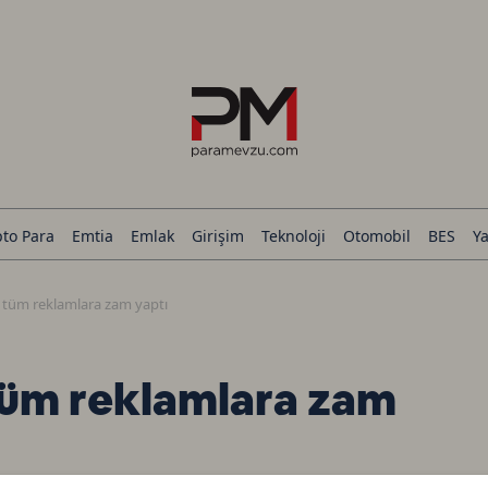
pto Para
Emtia
Emlak
Girişim
Teknoloji
Otomobil
BES
Ya
 tüm reklamlara zam yaptı
tüm reklamlara zam