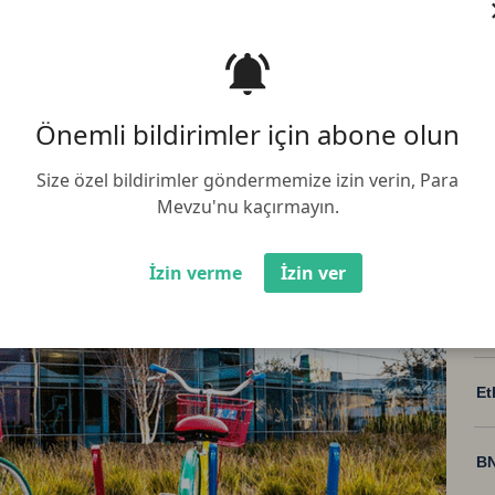
üncelleme:
06.08.2025 09:30:02
Paylaş :
 reklamlar için uyguladığı Yasal
ten yüzde 7'ye yükseldiği bildirildi
Önemli bildirimler için abone olun
Size özel bildirimler göndermemize izin verin, Para
Mevzu'nu kaçırmayın.
İzin verme
İzin ver
Bi
Et
BN